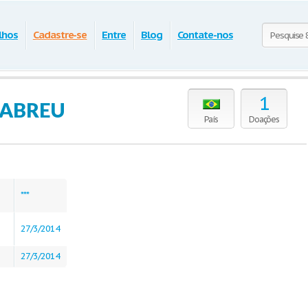
lhos
Cadastre-se
Entre
Blog
Contate-nos
1
E_ABREU
País
Doações
***
27/3/2014
27/3/2014