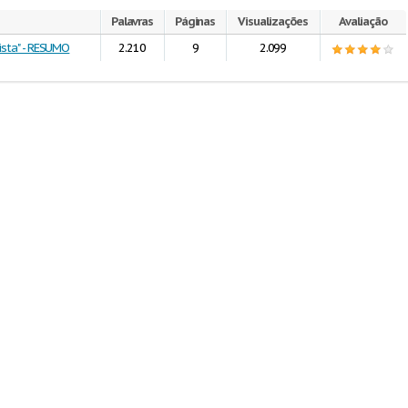
Palavras
Páginas
Visualizações
Avaliação
ista" - RESUMO
2.210
9
2.099