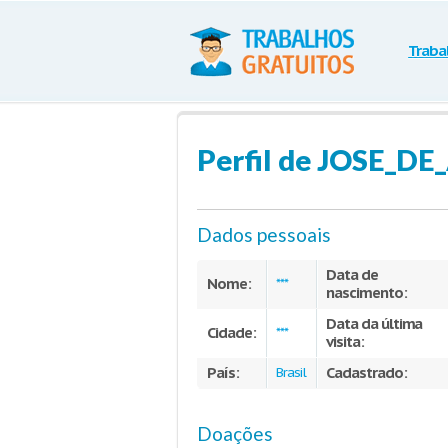
Traba
Perfil de JOSE_D
Dados pessoais
Data de
Nome:
***
nascimento:
Data da última
Cidade:
***
visita:
País:
Cadastrado:
Brasil
Doações