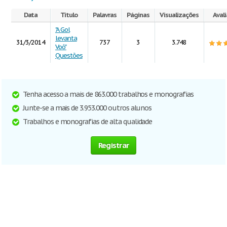
Data
Título
Palavras
Páginas
Visualizações
Aval
"A Gol
levanta
31/3/2014
737
3
3.748
Voô"
Questões
Tenha acesso a mais de 863.000 trabalhos e monografias
Junte-se a mais de 3.953.000 outros alunos
Trabalhos e monografias de alta qualidade
Registrar