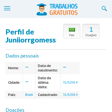
Trabalhos
1
Perfil de
Cadastre-se
País
Doações
Juniiorrgomess
Entre
Dados pessoais
Blog
Data de
Contate-nos
Nome:
***
***
nascimento:
Data da
Cidade:
última
***
31/3/2014
visita:
País:
Cadastrado:
Brasil
31/3/2014
Doações