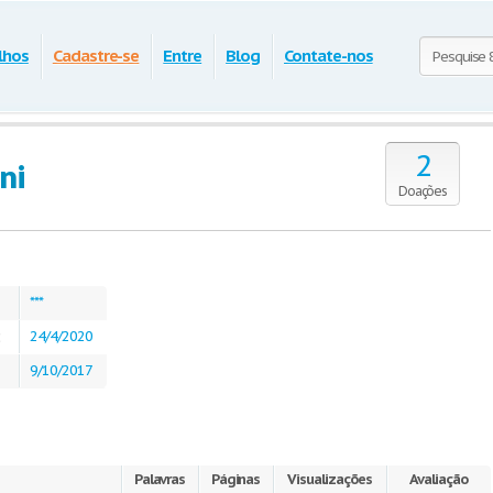
lhos
Cadastre-se
Entre
Blog
Contate-nos
2
ni
Doações
***
:
24/4/2020
9/10/2017
Palavras
Páginas
Visualizações
Avaliação