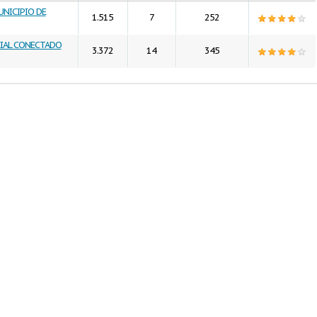
UNICIPIO DE
1.515
7
252
CIAL CONECTADO
3.372
14
345