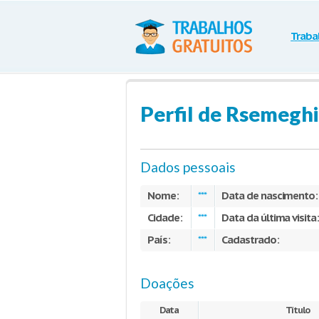
Traba
Perfil de Rsemeghi
Dados pessoais
Nome:
Data de nascimento:
***
Cidade:
Data da última visita
***
País:
Cadastrado:
***
Doações
Data
Título