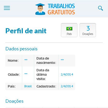
Trabalhos
3
Perfil de anit
Cadastre-se
País
Doações
Entre
Dados pessoais
Blog
Data de
Nome:
***
***
nascimento:
Contate-nos
Data da
Cidade:
última
***
2/4/2014
visita:
País:
Cadastrado:
Brasil
2/4/2014
Doações