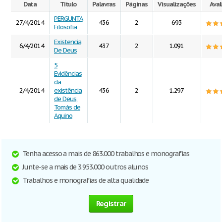
Data
Título
Palavras
Páginas
Visualizações
Aval
PERGUNTA
27/4/2014
436
2
693
Filosofia
Existencia
6/4/2014
437
2
1.091
De Deus
5
Evidências
da
2/4/2014
existência
436
2
1.297
de Deus,
Tomás de
Aquino
Tenha acesso a mais de 863.000 trabalhos e monografias
Junte-se a mais de 3.953.000 outros alunos
Trabalhos e monografias de alta qualidade
Registrar