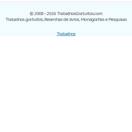
© 2008–2026 TrabalhosGratuitos.com
Trabalhos gratuitos, Resenhas de livros, Monografias e Pesquisas
Trabalhos
Cadastre-se
Entre
Blog
Ajuda
Contate-nos
Mapa do site
Politica de privacidade
Termos de serviço