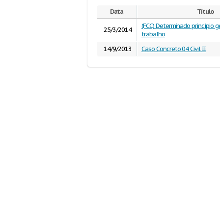
Data
Título
(FCC) Determinado princípio ge
25/3/2014
trabalho
14/9/2013
Caso Concreto 04 Civil II