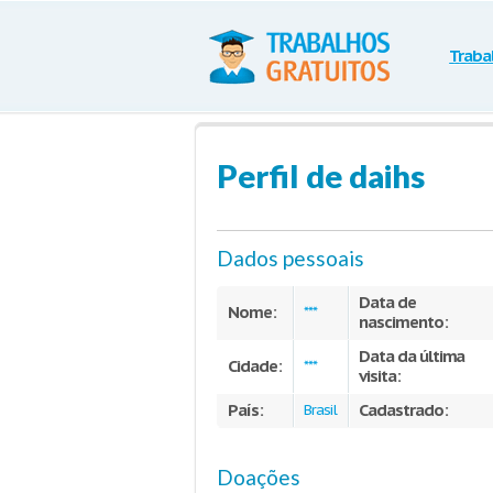
Traba
Perfil de daihs
Dados pessoais
Data de
Nome:
***
nascimento:
Data da última
Cidade:
***
visita:
País:
Cadastrado:
Brasil
Doações