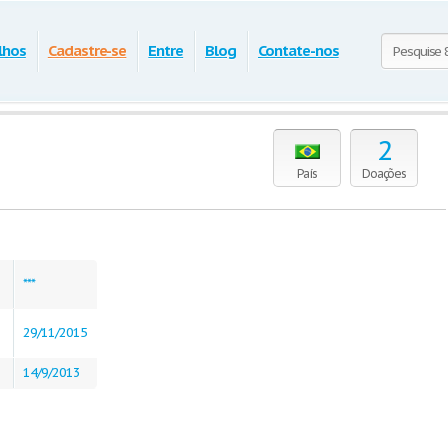
lhos
Cadastre-se
Entre
Blog
Contate-nos
2
País
Doações
***
29/11/2015
14/9/2013