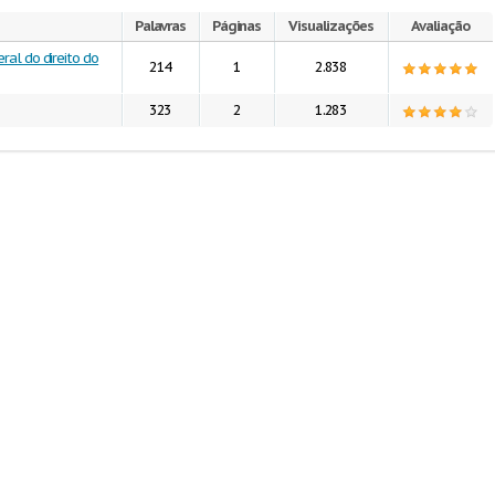
Palavras
Páginas
Visualizações
Avaliação
ral do direito do
214
1
2.838
323
2
1.283