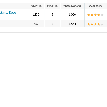
Palavras
Páginas
Visualizações
Avaliação
estante Deve
1.130
5
1.096
237
1
1.574