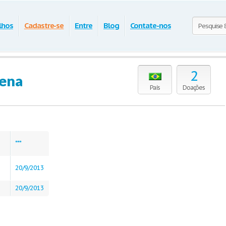
lhos
Cadastre-se
Entre
Blog
Contate-nos
2
rena
País
Doações
***
20/9/2013
20/9/2013