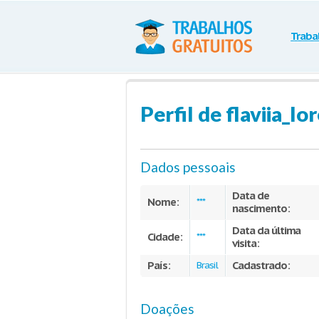
Traba
Perfil de flaviia_lo
Dados pessoais
Data de
Nome:
***
nascimento:
Data da última
Cidade:
***
visita:
País:
Cadastrado:
Brasil
Doações