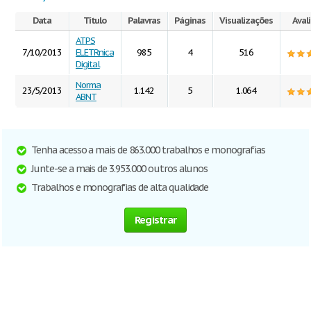
Data
Título
Palavras
Páginas
Visualizações
Aval
ATPS
7/10/2013
ELETRnica
985
4
516
Digital
Norma
23/5/2013
1.142
5
1.064
ABNT
Tenha acesso a mais de 863.000 trabalhos e monografias
Junte-se a mais de 3.953.000 outros alunos
Trabalhos e monografias de alta qualidade
Registrar