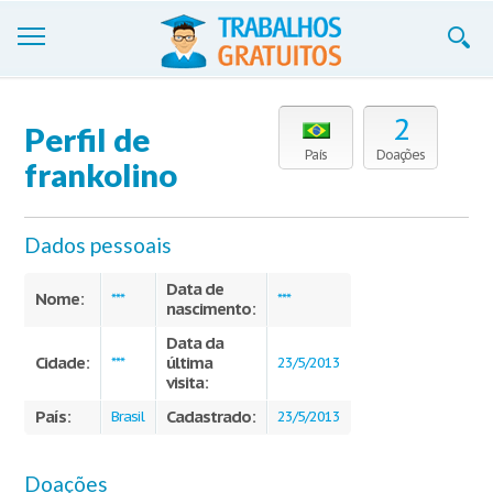
Trabalhos
2
Perfil de
Cadastre-se
País
Doações
frankolino
Entre
Dados pessoais
Blog
Data de
Contate-nos
Nome:
***
***
nascimento:
Data da
Cidade:
última
***
23/5/2013
visita:
País:
Cadastrado:
Brasil
23/5/2013
Doações