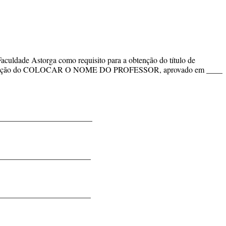
Faculdade Astorga como requisito para a obtenção do título de
rientação do COLOCAR O NOME DO PROFESSOR, aprovado em ____
______________________
______________________
______________________