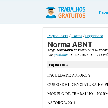
Traba
Página Inicial
/
Exatas
/
Engenharia
Norma ABNT
Artigo:
Norma ABNT.
Pesquise 863.000+ trabal
Por:
frankolino
• 23/5/2013 • 1.142 Palav
Página 1 de 5
FACULDADE ASTORGA
CURSO DE LICENCIATURA EM 
MODELO DE TRABALHO – NOR
ASTORGA/ 2011