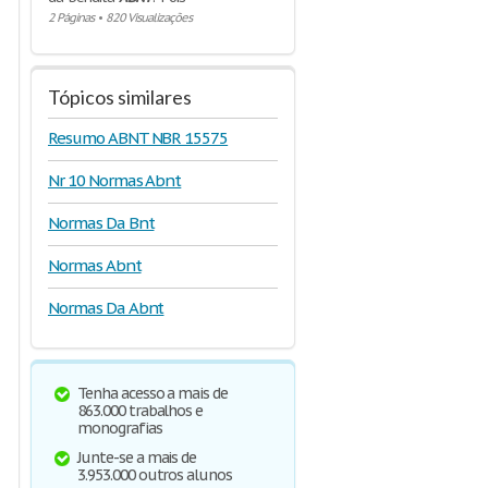
2 Páginas
•
820 Visualizações
Tópicos similares
Resumo ABNT NBR 15575
Nr 10 Normas Abnt
Normas Da Bnt
Normas Abnt
Normas Da Abnt
Tenha acesso a mais de
863.000 trabalhos e
monografias
Junte-se a mais de
3.953.000 outros alunos