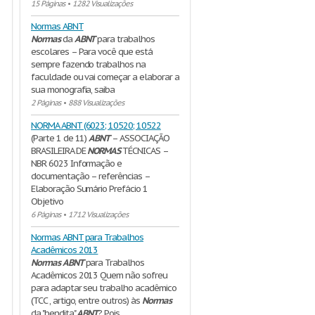
15 Páginas
•
1282 Visualizações
Normas ABNT
Normas
da
ABNT
para trabalhos
escolares – Para você que está
sempre fazendo trabalhos na
faculdade ou vai começar a elaborar a
sua monografia, saiba
2 Páginas
•
888 Visualizações
NORMA ABNT (6023; 10520; 10522
(Parte 1 de 11)
ABNT
– ASSOCIAÇÃO
BRASILEIRA DE
NORMAS
TÉCNICAS –
NBR 6023 Informação e
documentação – referências –
Elaboração Sumário Prefácio 1
Objetivo
6 Páginas
•
1712 Visualizações
Normas ABNT para Trabalhos
Acadêmicos 2013
Normas
ABNT
para Trabalhos
Acadêmicos 2013 Quem não sofreu
para adaptar seu trabalho acadêmico
(TCC , artigo, entre outros) às
Normas
da "bendita"
ABNT
? Pois