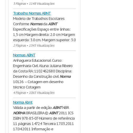
3 Páginas
•
1148 Visualizações
Trabalho Normas ABNT
Modelo de Trabalhos Escolares
Conforme
Normas
da
ABNT
Especificações Espaço entre linhas:
1,5 cm Margem direita: 2.0 cm Margem
esquerda: 3.0 cm. Margem superior: 3.0
2 Páginas
•
1345 Visualizações
Normas ABNT
Anhaguera Educacional Curso:
Engenharia Civil Aluna: Juliana Ribeiro
da Costa RA: 1102462680 Disciplina:
Desenho da Construção civil
Norma
10126 – Cotagem em desenho
técnico Cotagem
4 Páginas
•
1065 Visualizações
Norma Abnt
Válida a partir de edição
ABNT
NBR
NORMA
BRASILEIRA ©
ABNT
2011 ICS
ISBN 978-85-07-Número de referência
11 páginas 14724 Terceira 17.03.2011
17.04.2011 Informação e