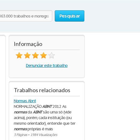
Pesquisar
Informação
Denunciar este trabalho
Trabalhos relacionados
Normas Abnt
NORMALIZAÇÃO
ABNT
2012 As
normas
da
ABNT
são uma só (vide
acima), porém, cada instituição (ou
mesmo orientador), entende que ter
normas
próprias é mais
3 Páginas
•
1984 Visualizações