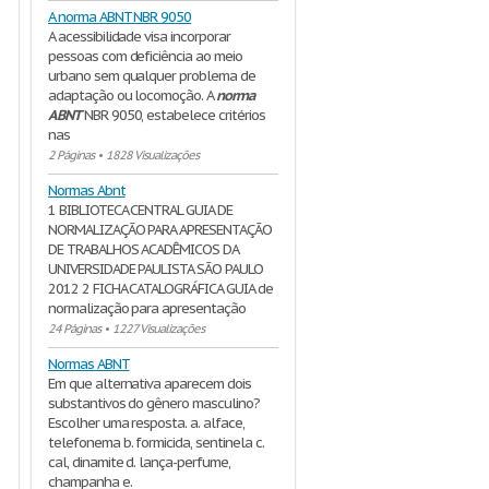
A norma ABNT NBR 9050
A acessibilidade visa incorporar
pessoas com deficiência ao meio
urbano sem qualquer problema de
adaptação ou locomoção. A
norma
ABNT
NBR 9050, estabelece critérios
nas
2 Páginas
•
1828 Visualizações
Normas Abnt
1 BIBLIOTECA CENTRAL GUIA DE
NORMALIZAÇÃO PARA APRESENTAÇÃO
DE TRABALHOS ACADÊMICOS DA
UNIVERSIDADE PAULISTA SÃO PAULO
2012 2 FICHA CATALOGRÁFICA GUIA de
normalização para apresentação
24 Páginas
•
1227 Visualizações
Normas ABNT
Em que alternativa aparecem dois
substantivos do gênero masculino?
Escolher uma resposta. a. alface,
telefonema b. formicida, sentinela c.
cal, dinamite d. lança-perfume,
champanha e.