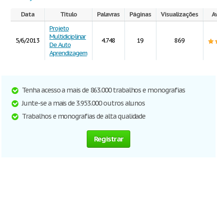
Data
Título
Palavras
Páginas
Visualizações
A
Projeto
Multidiciplinar
5/6/2013
4.748
19
869
De Auto
Aprendizagem
Tenha acesso a mais de 863.000 trabalhos e monografias
Junte-se a mais de 3.953.000 outros alunos
Trabalhos e monografias de alta qualidade
Registrar