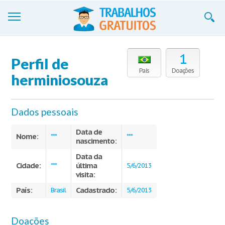
Trabalhos
1
Perfil de
Cadastre-se
País
Doações
herminiosouza
Entre
Dados pessoais
Blog
Data de
Contate-nos
Nome:
***
***
nascimento:
Data da
Cidade:
última
***
5/6/2013
visita:
País:
Cadastrado:
Brasil
5/6/2013
Doações