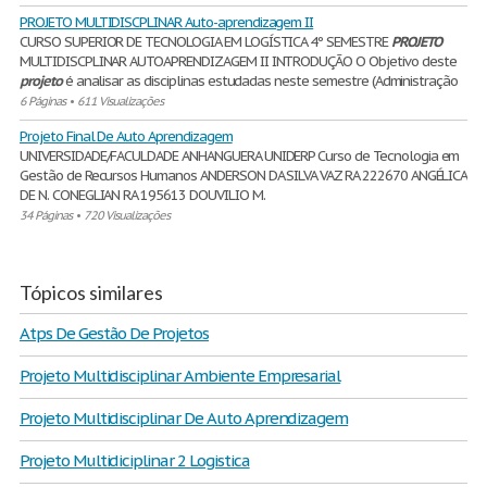
PROJETO MULTIDISCPLINAR Auto-aprendizagem II
CURSO SUPERIOR DE TECNOLOGIA EM LOGÍSTICA 4º SEMESTRE
PROJETO
MULTIDISCPLINAR AUTOAPRENDIZAGEM II INTRODUÇÃO O Objetivo deste
projeto
é analisar as disciplinas estudadas neste semestre (Administração
6 Páginas
•
611 Visualizações
Projeto Final De Auto Aprendizagem
UNIVERSIDADE/FACULDADE ANHANGUERA UNIDERP Curso de Tecnologia em
Gestão de Recursos Humanos ANDERSON DA SILVA VAZ RA 222670 ANGÉLICA
DE N. CONEGLIAN RA 195613 DOUVILIO M.
34 Páginas
•
720 Visualizações
Tópicos similares
Atps De Gestão De Projetos
Projeto Multidisciplinar Ambiente Empresarial
Projeto Multidisciplinar De Auto Aprendizagem
Projeto Multidiciplinar 2 Logistica