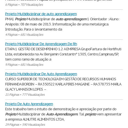
6 Páginas
•
707 Visualizações
Projeto Multidisciplinar de auto aprendizagem
PMA1
Projeto
Multidisciplinar de
auto
aprendizagem
1 Orientador : Aluno:
Anápolis: 08 de maio de 2013. Informatização de uma metalúrgica.
Introdução. Para o levantamento da
4 Páginas
•
681 Visualizações
Projeto Multidiciplinar De Aprendizagem De Rh
ETAPA 1 GESTÃO DE DESEMPENHO 1.2 A EMPRESA GrupoFartura de Hortifruti
Ltda, estabelecida na Av. Benjamin Constantnº 1305, Centro,Campinas/SP,
tem como ramo de atuação a
9 Páginas
•
681 Visualizações
Projeto Multidisciplinar De Auto Aprendizagem
CURSO SUPERIOR DE TECNOLOGIA EM GESTÃO DE RECURSOS HUMANOS
FERNANDA BORDIN – RA 350522 KARLA PIRES MAGAINE – RA 378735 MARLA
GLACY LAMAISON LOPES –
21 Páginas
•
777 Visualizações
Projeto De Auto Aprendizagem
Este trabalho tem o intuito de demonstração e apreciação por parte do
Projeto
Multidisciplinar de
Auto
-
Aprendizagem
. Tal
projeto
vem apresentar
a empresa ALNUTRI ALIMENTOS LTDA,
29 Páginas
•
590 Visualizações