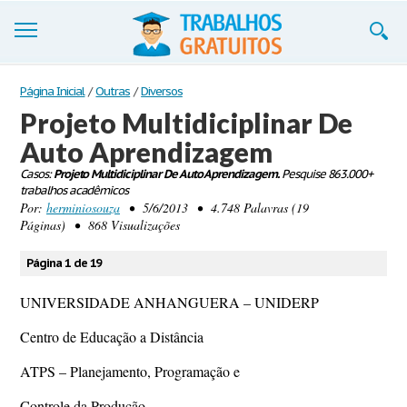
Trabalhos
Página Inicial
/
Outras
/
Diversos
Projeto Multidiciplinar De
Cadastre-se
Auto Aprendizagem
Entre
Casos:
Projeto Multidiciplinar De Auto Aprendizagem.
Pesquise 863.000+
trabalhos acadêmicos
Blog
Por:
herminiosouza
• 5/6/2013 • 4.748 Palavras (19
Páginas) • 868 Visualizações
Contate-nos
Página 1 de 19
UNIVERSIDADE ANHANGUERA – UNIDERP
Centro de Educação a Distância
ATPS – Planejamento, Programação e
Controle da Produção