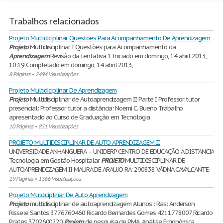
Trabalhos relacionados
Projeto Multidiciplinar Questoes Para Acompanhamento De Aprendizagem
Projeto
Multidisciplinar I Questões para Acompanhamento da
Aprendizagem
Revisão da tentativa 1 Iniciado em domingo, 14 abril 2013,
10:19 Completado em domingo, 14 abril 2013,
8 Páginas
•
2494 Visualizações
Projeto Multidiciplinar De Aprendizagem
Projeto
Multidisciplinar de Autoaprendizagem II Parte I Professor tutor
presencial: Professor tutor a distância: Noemi C. Bueno Trabalho
apresentado ao Curso de Graduação em Tecnologia
10 Páginas
•
851 Visualizações
PROJETO MULTIDISCIPLINAR DE AUTO APRENDIZAGEM II
UNIVERSIDADE ANHANGUERA – UNIDERP CENTRO DE EDUCAÇÃO A DISTANCIA
Tecnologia em Gestão Hospitalar
PROJETO
MULTIDISCIPLINAR DE
AUTOAPRENDIZAGEM II MAURA DE ARAUJO RA: 290838 VÁDNA CAVALCANTE
19 Páginas
•
1366 Visualizações
Projeto Muldiciplinar De Auto Aprendizagem
Projeto
multidisciplinar de autoaprendizagem Alunos : Ras: Anderson
Rissele Santos 3776760460 Ricardo Bernardes Gomes 4211778007 Ricardo
Prates 3702600220
Projeto
de pesquisa de PMA. Análise Ergonômica.