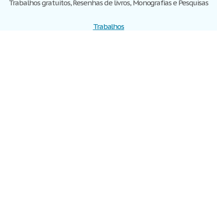
Trabalhos gratuitos, Resenhas de livros, Monografias e Pesquisas
Trabalhos
Cadastre-se
Entre
Blog
Ajuda
Contate-nos
Mapa do site
Politica de privacidade
Termos de serviço