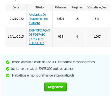
Data
Título
Palavras
Páginas
Visualizações
A Adaptação
21/5/2022
Teatro Romeo
3.608
15
541
e Julieta
IDENTIFICAÇÃO
DE FOSFATO
19/11/2013
933
4
1.297
(PO43-) EM
COCA-COLA
Tenha acesso a mais de 863.000 trabalhos e monografias
Junte-se a mais de 3.953.000 outros alunos
Trabalhos e monografias de alta qualidade
Registrar