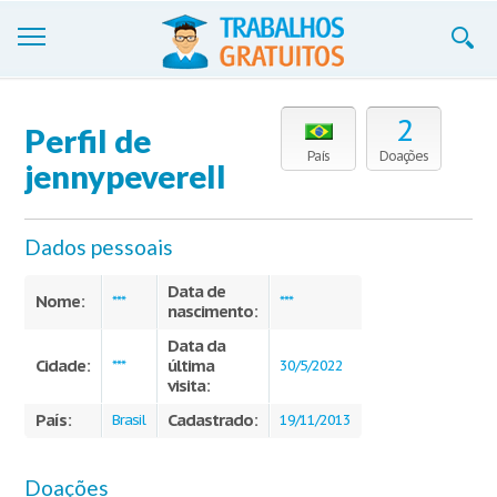
Trabalhos
2
Perfil de
Cadastre-se
País
Doações
jennypeverell
Entre
Dados pessoais
Blog
Data de
Contate-nos
Nome:
***
***
nascimento:
Data da
Cidade:
última
***
30/5/2022
visita:
País:
Cadastrado:
Brasil
19/11/2013
Doações