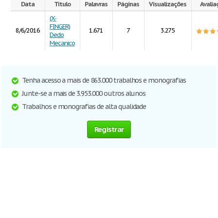
Data
Título
Palavras
Páginas
Visualizações
Avalia
(X-
FINGER)
8/6/2016
1.671
7
3.275
Dedo
Mecanico
Tenha acesso a mais de 863.000 trabalhos e monografias
Junte-se a mais de 3.953.000 outros alunos
Trabalhos e monografias de alta qualidade
Registrar