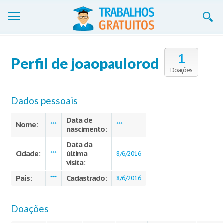
Trabalhos
1
Perfil de joaopaulorod
Cadastre-se
Doações
Entre
Dados pessoais
Blog
Data de
Nome:
***
***
nascimento:
Contate-nos
Data da
Cidade:
última
***
8/6/2016
visita:
País:
Cadastrado:
***
8/6/2016
Doações