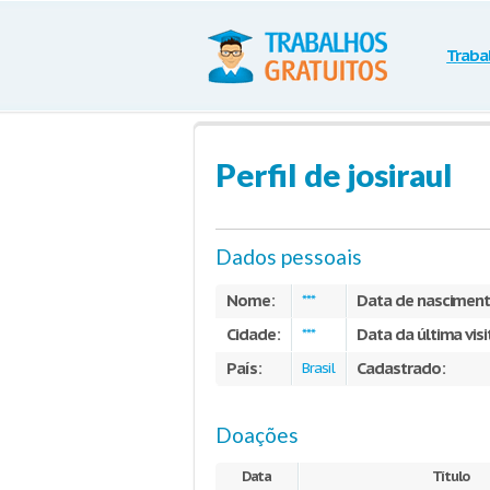
Traba
Perfil de josiraul
Dados pessoais
Nome:
Data de nasciment
***
Cidade:
Data da última visi
***
País:
Cadastrado:
Brasil
Doações
Data
Título