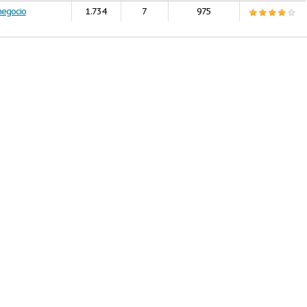
negocio
1.734
7
975