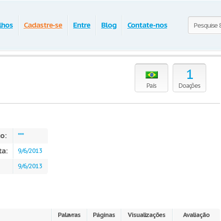
lhos
Cadastre-se
Entre
Blog
Contate-nos
1
País
Doações
o:
***
ta:
9/6/2013
9/6/2013
Palavras
Páginas
Visualizações
Avaliação