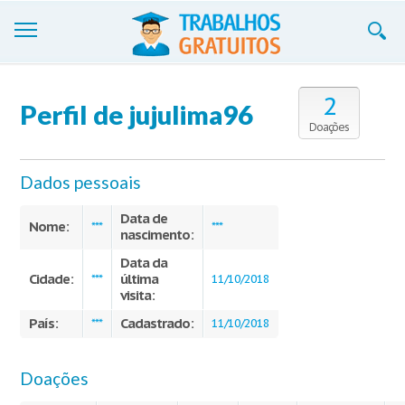
Trabalhos
2
Perfil de jujulima96
Cadastre-se
Doações
Entre
Dados pessoais
Blog
Data de
Nome:
***
***
nascimento:
Contate-nos
Data da
Cidade:
última
***
11/10/2018
visita:
País:
Cadastrado:
***
11/10/2018
Doações