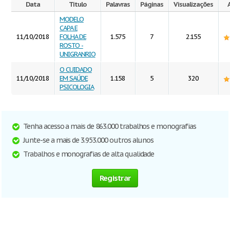
Data
Título
Palavras
Páginas
Visualizações
MODELO
CAPA E
11/10/2018
FOLHA DE
1.575
7
2.155
ROSTO -
UNIGRANRIO
O CUIDADO
11/10/2018
EM SAÚDE
1.158
5
320
PSICOLOGIA
Tenha acesso a mais de 863.000 trabalhos e monografias
Junte-se a mais de 3.953.000 outros alunos
Trabalhos e monografias de alta qualidade
Registrar