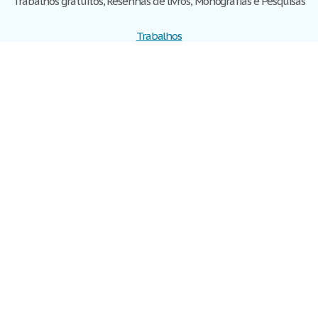
Trabalhos gratuitos, Resenhas de livros, Monografias e Pesquisas
Trabalhos
Cadastre-se
Entre
Blog
Ajuda
Contate-nos
Mapa do site
Politica de privacidade
Termos de serviço