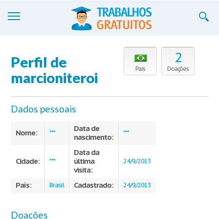
Trabalhos
2
Perfil de
Cadastre-se
País
Doações
marcioniteroi
Entre
Dados pessoais
Blog
Data de
Contate-nos
Nome:
***
***
nascimento:
Data da
Cidade:
última
***
24/9/2013
visita:
País:
Cadastrado:
Brasil
24/9/2013
Doações