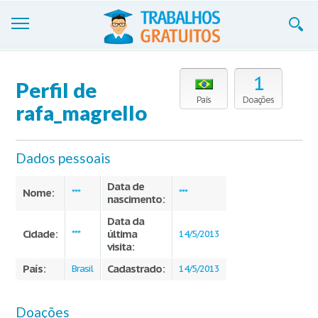
Trabalhos
1
Perfil de
Cadastre-se
País
Doações
rafa_magrello
Entre
Dados pessoais
Blog
Data de
Contate-nos
Nome:
***
***
nascimento:
Data da
Cidade:
última
***
14/5/2013
visita:
País:
Cadastrado:
Brasil
14/5/2013
Doações