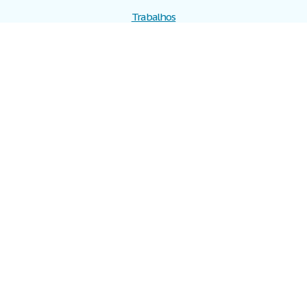
Trabalhos
Cadastre-se
Entre
Blog
Ajuda
Contate-nos
Mapa do site
Politica de privacidade
Termos de serviço