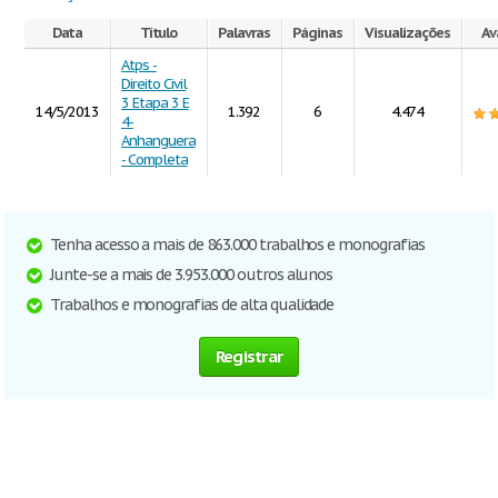
Data
Título
Palavras
Páginas
Visualizações
Av
Atps -
Direito Civil
3 Etapa 3 E
14/5/2013
1.392
6
4.474
4-
Anhanguera
- Completa
Tenha acesso a mais de 863.000 trabalhos e monografias
Junte-se a mais de 3.953.000 outros alunos
Trabalhos e monografias de alta qualidade
Registrar