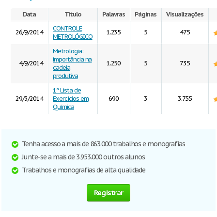
Data
Título
Palavras
Páginas
Visualizações
CONTROLE
26/9/2014
1.235
5
475
METROLÓGICO
Metrologia:
importância na
4/9/2014
1.250
5
735
cadeia
produtiva
1ª Lista de
29/3/2014
Exercícios em
690
3
3.755
Química
Tenha acesso a mais de 863.000 trabalhos e monografias
Junte-se a mais de 3.953.000 outros alunos
Trabalhos e monografias de alta qualidade
Registrar