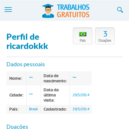
Trabalhos
3
Perfil de
Cadastre-se
País
Doações
ricardokkk
Entre
Dados pessoais
Blog
Data de
Contate-nos
Nome:
***
***
nascimento:
Data da
Cidade:
última
***
29/3/2014
visita:
País:
Cadastrado:
Brasil
29/3/2014
Doações