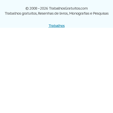
© 2008–2026 TrabalhosGratuitos.com
Trabalhos gratuitos, Resenhas de livros, Monografias e Pesquisas
Trabalhos
Cadastre-se
Entre
Blog
Ajuda
Contate-nos
Mapa do site
Politica de privacidade
Termos de serviço