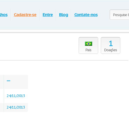
lhos
Cadastre-se
Entre
Blog
Contate-nos
1
País
Doações
***
24/11/2013
24/11/2013