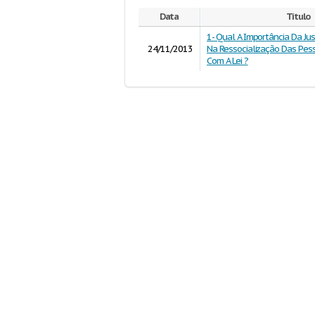
Data
Título
1- Qual A Importância Da Jus
24/11/2013
Na Ressocialização Das Pes
Com A Lei ?