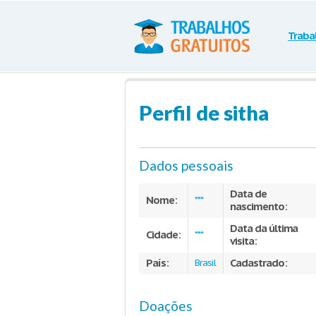
Traba
Perfil de sitha
Dados pessoais
Data de
Nome:
***
nascimento:
Data da última
Cidade:
***
visita:
País:
Cadastrado:
Brasil
Doações