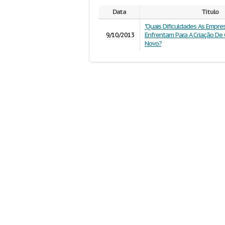
Data
Título
"Quais Dificuldades As Empres
9/10/2013
Enfrentam Para A Criação De
Novo?