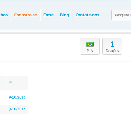
lhos
Cadastre-se
Entre
Blog
Contate-nos
1
País
Doações
***
9/10/2013
9/10/2013