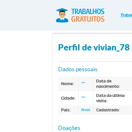
Traba
Perfil de vivian_78
Dados pessoais
Data de
Nome:
***
nascimento:
Data da última
Cidade:
***
visita:
País:
Cadastrado:
Brasil
Doações