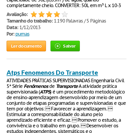
completamente cheio. CONVERTER: 50L em m³ L x 10-3
Avaliação:
Tamanho do trabalho:
1.190 Palavras / 5 Páginas
Data:
1/12/2013
Por:
pumas
Ler documento
Salvar
Atps Fenomenos Do Transporte
ATIVIDADES PRÁTICAS SUPERVISIONADAS Engenharia Civil
5ª Série
Fenômenos
de
Transporte
A atividade prática
supervisionada (
ATPS
) é um procedimento metodológico
de ensino-aprendizagem desenvolvido por meio de um
conjunto de etapas programadas e supervisionadas e que
tem por objetivos:  Favorecer a aprendizagem. 
Estimular a corresponsabilidade do aluno pelo
aprendizado eficiente e eficaz.  Promover o estudo, a
convivência e o trabalho em grupo.  Desenvolver os
estudos independentes, sistemáticos e o