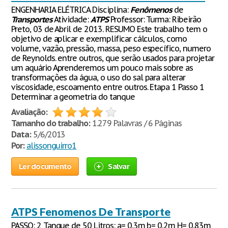
ENGENHARIA ELÉTRICA Disciplina:
Fenômenos
de
Transportes
Atividade:
ATPS
Professor: Turma: Ribeirão
Preto, 03 de Abril de 2013. RESUMO Este trabalho tem o
objetivo de aplicar e exemplificar cálculos, como
volume, vazão, pressão, massa, peso específico, numero
de Reynolds. entre outros, que serão usados para projetar
um aquário Aprenderemos um pouco mais sobre as
transformações da água, o uso do sal para alterar
viscosidade, escoamento entre outros. Etapa 1 Passo 1
Determinar a geometria do tanque
Avaliação:
Tamanho do trabalho:
1.279 Palavras / 6 Páginas
Data:
5/6/2013
Por:
alissonguirro1
Ler documento
Salvar
ATPS Fenomenos De Transporte
PASSO: 2 Tanque de 50 Litros: a= 0,3m b= 0,2m H= 0,83m