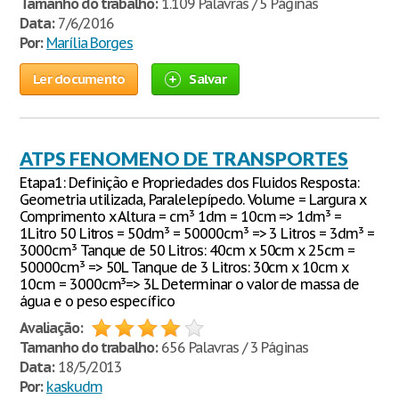
Tamanho do trabalho:
1.109 Palavras / 5 Páginas
Data:
7/6/2016
Por:
Marília Borges
Ler documento
Salvar
ATPS FENOMENO DE TRANSPORTES
Etapa1: Definição e Propriedades dos Fluidos Resposta:
Geometria utilizada, Paralelepípedo. Volume = Largura x
Comprimento x Altura = cm³ 1dm = 10cm => 1dm³ =
1Litro 50 Litros = 50dm³ = 50000cm³ => 3 Litros = 3dm³ =
3000cm³ Tanque de 50 Litros: 40cm x 50cm x 25cm =
50000cm³ => 50L Tanque de 3 Litros: 30cm x 10cm x
10cm = 3000cm³=> 3L Determinar o valor de massa de
água e o peso específico
Avaliação:
Tamanho do trabalho:
656 Palavras / 3 Páginas
Data:
18/5/2013
Por:
kaskudm