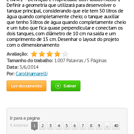
Definir a geometria que utilizará para desenvolver o
tanque principal, considerando que ele tem 50 litros de
água quando completamente cheio; o tanque auxiliar
que tenho 3litros de água quando completamente cheio
e um tubo que fica quase perpendicular e conectam os
dois tanques, com diâmetro de 10 cm na saída e um
comprimento de 15 cm. Desenhar o layout do projeto
com o dimensionamento
Avaliação:
Tamanho do trabalho:
1.007 Palavras / 5 Páginas
Data:
3/6/2014
Por:
Carolinamarelli
Ler documento
Salvar
Ir para a página
Anterior
1
2
3
4
5
6
7
8
9
...
40