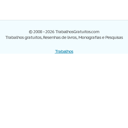
© 2008–2026 TrabalhosGratuitos.com
Trabalhos gratuitos, Resenhas de livros, Monografias e Pesquisas
Trabalhos
Cadastre-se
Entre
Blog
Ajuda
Contate-nos
Mapa do site
Politica de privacidade