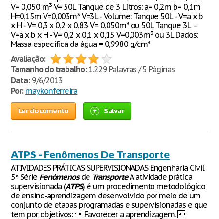
V= 0,050 m³ V= 50L Tanque de 3 Litros: a= 0,2m b= 0,1m
H=0,15m V=0,003m³ V=3L - Volume: Tanque 50L - V=a x b
x H - V= 0,3 x 0,2 x 0,83 V= 0,050m³ ou 50L Tanque 3L –
V=a x b x H - V= 0,2 x 0,1 x 0,15 V=0,003m³ ou 3L Dados:
Massa especifica da água = 0,9980 g/cm³
Avaliação:
Tamanho do trabalho:
1.229 Palavras / 5 Páginas
Data:
9/6/2013
Por:
maykonferreira
Ler documento
Salvar
ATPS - Fenômenos De Transporte
ATIVIDADES PRÁTICAS SUPERVISIONADAS Engenharia Civil
5ª Série
Fenômenos
de
Transporte
A atividade prática
supervisionada (
ATPS
) é um procedimento metodológico
de ensino-aprendizagem desenvolvido por meio de um
conjunto de etapas programadas e supervisionadas e que
tem por objetivos:  Favorecer a aprendizagem. 