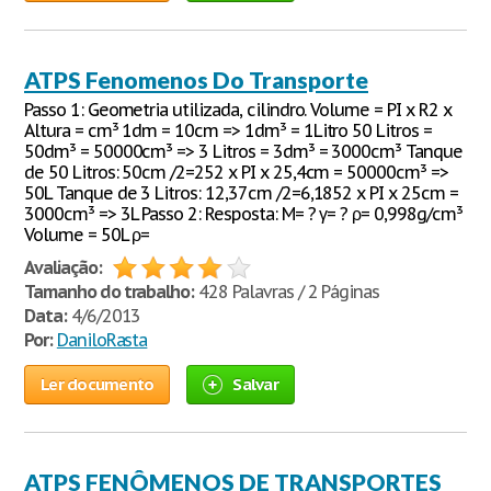
ATPS Fenomenos Do Transporte
Passo 1: Geometria utilizada, cilindro. Volume = PI x R2 x
Altura = cm³ 1dm = 10cm => 1dm³ = 1Litro 50 Litros =
50dm³ = 50000cm³ => 3 Litros = 3dm³ = 3000cm³ Tanque
de 50 Litros: 50cm /2=252 x PI x 25,4cm = 50000cm³ =>
50L Tanque de 3 Litros: 12,37cm /2=6,1852 x PI x 25cm =
3000cm³ => 3L Passo 2: Resposta: M= ? γ= ? ρ= 0,998g/cm³
Volume = 50L ρ=
Avaliação:
Tamanho do trabalho:
428 Palavras / 2 Páginas
Data:
4/6/2013
Por:
DaniloRasta
Ler documento
Salvar
ATPS FENÔMENOS DE TRANSPORTES