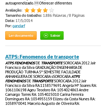
autoaprendizado.  Oferecer diferentes
Avaliação:
Tamanho do trabalho:
1.886 Palavras / 8 Páginas
Data:
17/3/2014
Por:
gandarf
Ler documento
Salvar
ATPS: Fenomenos de transporte
ATPS
FENOMENOS
DE
TRANSPORTE
SOROCABA 2012 Jair
Francisco da Silva GRADUAÇÃO ENGENHARIA DE
PRODUÇÃO TURMA A 5º SEMESTRE FACULDADE
ANHANGUERA DE SOROCABA sSOROCABA
ATPS
FENOMENOS
DE
TRANSPORTE
SOROCABA 2012 Jair
Francisco da Silva RA:1158379691 Angela Mª Soares RA:
1061106198 Ageu Teodoro RA: 1054024863 Andre
Camargo Torres RA: 1054025010 Carina Ferreira
Domingues RA: 1034955159 Elizeu da Costa Nunes RA:
1038970041 Marcelo Augusto de Oliveira RA: