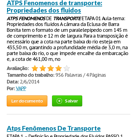
ATPS Fenomenos de transporte:
Propriedades dos fluidos
ATPS
FENOMENOS
DE
TRANSPORTE
ETAPA 01 Aula-tema:
Propriedades dos fluidos A câmara da Eclusa de Barra
Bonita tem o formato de um paralelepípedo com 145 m
de comprimento e 12 m de largura. Para a transposição é
necessário que a cota na parte baixa do rio esteja em
435,50 m, garantindo a profundidade média de 3,0 m, na
parte baixa do rio, o que impede encalhe da embarcação
e, a cota de 461,00 m, no
Avaliação:
Tamanho do trabalho:
956 Palavras / 4 Páginas
Data:
2/6/2014
Por:
VAPP
Ler documento
Salvar
Atps Fenômenos De Transporte
ETAPA 1 – Definição e Propriedade dos Fluídos PASSO 1