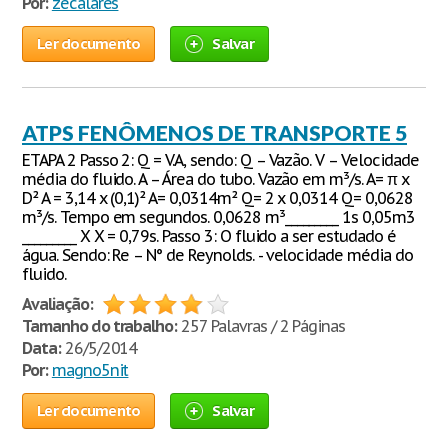
Por:
zecalares
Ler documento
Salvar
ATPS FENÔMENOS DE TRANSPORTE 5
ETAPA 2 Passo 2: Q = V.A, sendo: Q – Vazão. V – Velocidade
média do fluido. A – Área do tubo. Vazão em m³/s. A= π x
D² A = 3,14 x (0,1)² A= 0,0314m² Q= 2 x 0,0314 Q= 0,0628
m³/s. Tempo em segundos. 0,0628 m³_________ 1s 0,05m3
_________ X X = 0,79s. Passo 3: O fluido a ser estudado é
água. Sendo: Re – N° de Reynolds. - velocidade média do
fluido.
Avaliação:
Tamanho do trabalho:
257 Palavras / 2 Páginas
Data:
26/5/2014
Por:
magno5nit
Ler documento
Salvar