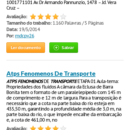
1001771101 Av. Dr Armando Pannunzio, 1478 – Jd. Vera
Cruz –
Avaliação:
Tamanho do trabalho:
1.160 Palavras / 5 Páginas
Data:
19/3/2014
Por:
mdcpv26
Ler documento
Salvar
Atps Fenomenos De Transporte
ATPS
FENOMENOS
DE
TRANSPORTE
ETAPA 01 Aula-tema:
Propriedades dos fluidos A câmara da Eclusa de Barra
Bonita tem o formato de um paralelepípedo com 145 m
de comprimento e 12 m de largura. Para a transposição é
necessário que a cota na parte baixa do rio esteja em
435,50 m, garantindo a profundidade média de 3,0 m, na
parte baixa do rio, o que impede encalhe da embarcação
e, a cota de 461,00 m, no
Avaliação: