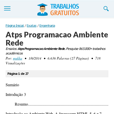
Trabalhos
Página Inicial
/
Exatas
/
Engenharia
Atps Programacao Ambiente
Cadastre-se
Rede
Entre
Ensaios:
Atps Programacao Ambiente Rede.
Pesquise 863.000+ trabalhos
acadêmicos
Blog
Por:
mukka
• 1/6/2014 • 6.636 Palavras (27 Páginas) • 718
Visualizações
Contate-nos
Página 1 de 27
Sumário
Introdução 3
Resumo......................................................................................
Introdução ao Ambiente Web. A linguagem HTML 5, 6 e 7