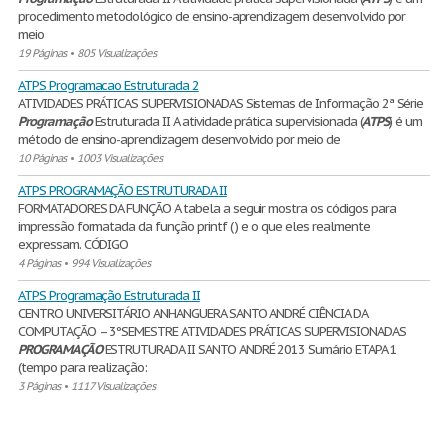
procedimento metodológico de ensino-aprendizagem desenvolvido por
meio
19 Páginas
•
805 Visualizações
ATPS Programacao Estruturada 2
ATIVIDADES PRÁTICAS SUPERVISIONADAS Sistemas de Informação 2ª Série
Programação
Estruturada II A atividade prática supervisionada (
ATPS
) é um
método de ensino-aprendizagem desenvolvido por meio de
10 Páginas
•
1003 Visualizações
ATPS PROGRAMAÇÃO ESTRUTURADA II
FORMATADORES DA FUNÇÃO A tabela a seguir mostra os códigos para
impressão formatada da função printf ( ) e o que eles realmente
expressam. CÓDIGO
4 Páginas
•
994 Visualizações
ATPS Programação Estruturada II
CENTRO UNIVERSITÁRIO ANHANGUERA SANTO ANDRÉ CIÊNCIA DA
COMPUTAÇÃO – 3ºSEMESTRE ATIVIDADES PRÁTICAS SUPERVISIONADAS
PROGRAMAÇÃO
ESTRUTURADA II SANTO ANDRÉ 2013 Sumário ETAPA 1
(tempo para realização:
3 Páginas
•
1117 Visualizações