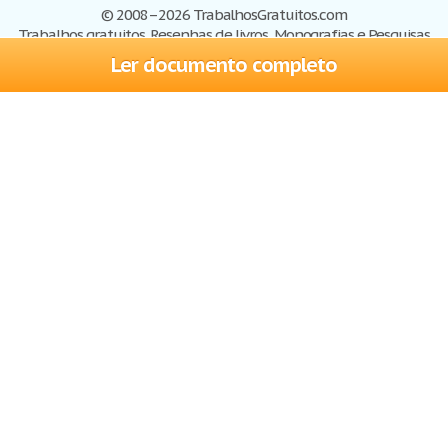
© 2008–2026 TrabalhosGratuitos.com
Trabalhos gratuitos, Resenhas de livros, Monografias e Pesquisas
Ler documento completo
Trabalhos
Cadastre-se
Entre
Blog
Ajuda
Contate-nos
Mapa do site
Politica de privacidade
Termos de serviço