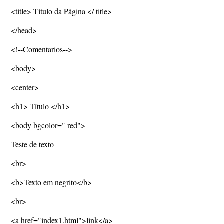
<title> Título da Página </ title>
</head>
<!--Comentarios-->
<body>
<center>
<h1> Título </h1>
<body bgcolor=" red">
Teste de texto
<br>
<b>Texto em negrito</b>
<br>
<a href="index1.html">link</a>