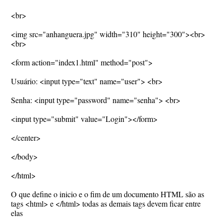
<br>
<img src="anhanguera.jpg" width="310" height="300"><br>
<br>
<form action="index1.html" method="post">
Usuário: <input type="text" name="user"> <br>
Senha: <input type="password" name="senha"> <br>
<input type="submit" value="Login"></form>
</center>
</body>
</html>
O que define o inicio e o fim de um documento HTML são as
tags <html> e </html> todas as demais tags devem ficar entre
elas