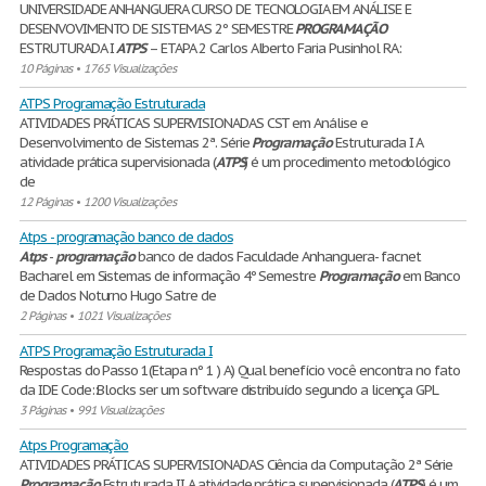
UNIVERSIDADE ANHANGUERA CURSO DE TECNOLOGIA EM ANÁLISE E
DESENVOVIMENTO DE SISTEMAS 2º SEMESTRE
PROGRAMAÇÃO
ESTRUTURADA I
ATPS
– ETAPA 2 Carlos Alberto Faria Pusinhol RA:
10 Páginas
•
1765 Visualizações
ATPS Programação Estruturada
ATIVIDADES PRÁTICAS SUPERVISIONADAS CST em Análise e
Desenvolvimento de Sistemas 2ª. Série
Programação
Estruturada I A
atividade prática supervisionada (
ATPS
) é um procedimento metodológico
de
12 Páginas
•
1200 Visualizações
Atps - programação banco de dados
Atps
-
programação
banco de dados Faculdade Anhanguera- facnet
Bacharel em Sistemas de informação 4º Semestre
Programação
em Banco
de Dados Noturno Hugo Satre de
2 Páginas
•
1021 Visualizações
ATPS Programação Estruturada I
Respostas do Passo 1(Etapa nº 1 ) A) Qual benefício você encontra no fato
da IDE Code::Blocks ser um software distribuído segundo a licença GPL
3 Páginas
•
991 Visualizações
Atps Programação
ATIVIDADES PRÁTICAS SUPERVISIONADAS Ciência da Computação 2ª Série
Programação
Estruturada II A atividade prática supervisionada (
ATPS
) é um