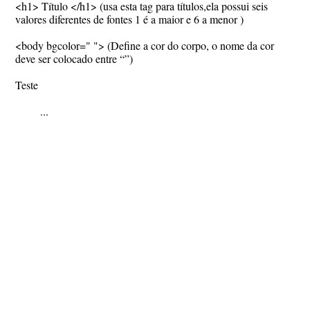
<h1> Título </h1> (usa esta tag para títulos,ela possui seis
valores diferentes de fontes 1 é a maior e 6 a menor )
<body bgcolor=" "> (Define a cor do corpo, o nome da cor
deve ser colocado entre “”)
Teste
...