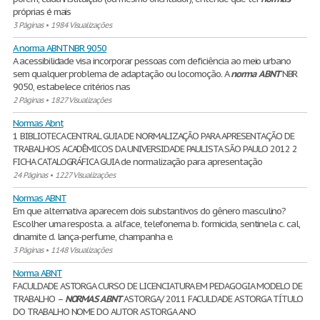
próprias é mais
3 Páginas
•
1984 Visualizações
A norma ABNT NBR 9050
A acessibilidade visa incorporar pessoas com deficiência ao meio urbano
sem qualquer problema de adaptação ou locomoção. A
norma
ABNT
NBR
9050, estabelece critérios nas
2 Páginas
•
1827 Visualizações
Normas Abnt
1 BIBLIOTECA CENTRAL GUIA DE NORMALIZAÇÃO PARA APRESENTAÇÃO DE
TRABALHOS ACADÊMICOS DA UNIVERSIDADE PAULISTA SÃO PAULO 2012 2
FICHA CATALOGRÁFICA GUIA de normalização para apresentação
24 Páginas
•
1227 Visualizações
Normas ABNT
Em que alternativa aparecem dois substantivos do gênero masculino?
Escolher uma resposta. a. alface, telefonema b. formicida, sentinela c. cal,
dinamite d. lança-perfume, champanha e.
3 Páginas
•
1148 Visualizações
Norma ABNT
FACULDADE ASTORGA CURSO DE LICENCIATURA EM PEDAGOGIA MODELO DE
TRABALHO –
NORMAS
ABNT
ASTORGA/ 2011 FACULDADE ASTORGA TÍTULO
DO TRABALHO NOME DO AUTOR ASTORGA ANO