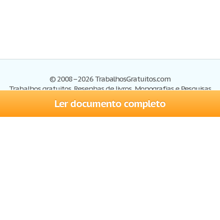
© 2008–2026 TrabalhosGratuitos.com
Trabalhos gratuitos, Resenhas de livros, Monografias e Pesquisas
Ler documento completo
Trabalhos
Cadastre-se
Entre
Blog
Ajuda
Contate-nos