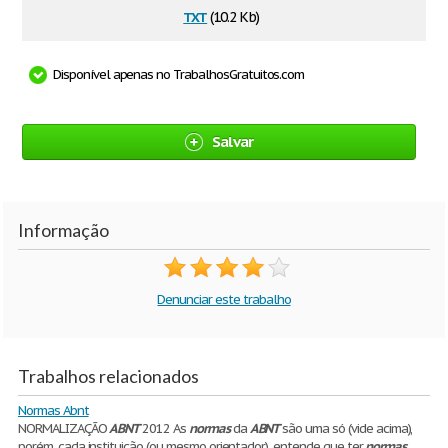
txt
(10.2 Kb)
Disponível apenas no TrabalhosGratuitos.com
Salvar
Informação
Denunciar este trabalho
Trabalhos relacionados
Normas Abnt
NORMALIZAÇÃO
ABNT
2012 As
normas
da
ABNT
são uma só (vide acima),
porém, cada instituição (ou mesmo orientador), entende que ter
normas