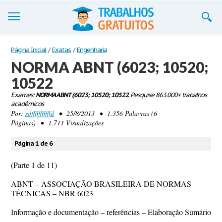
Trabalhos
Página Inicial
/
Exatas
/
Engenharia
NORMA ABNT (6023; 10520;
Cadastre-se
10522
Entre
Exames:
NORMA ABNT (6023; 10520; 10522.
Pesquise 863.000+ trabalhos
acadêmicos
Blog
Por:
sdfffffffffffd
• 25/8/2013 • 1.356 Palavras (6
Páginas) • 1.711 Visualizações
Contate-nos
Página 1 de 6
(Parte 1 de 11)
ABNT – ASSOCIAÇÃO BRASILEIRA DE NORMAS
TÉCNICAS – NBR 6023
Informação e documentação – referências – Elaboração Sumário