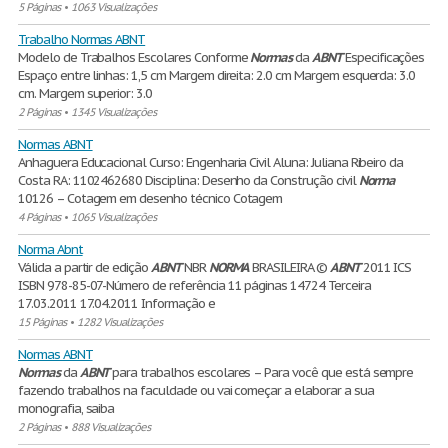
5 Páginas
•
1063 Visualizações
Trabalho Normas ABNT
Modelo de Trabalhos Escolares Conforme
Normas
da
ABNT
Especificações
Espaço entre linhas: 1,5 cm Margem direita: 2.0 cm Margem esquerda: 3.0
cm. Margem superior: 3.0
2 Páginas
•
1345 Visualizações
Normas ABNT
Anhaguera Educacional Curso: Engenharia Civil Aluna: Juliana Ribeiro da
Costa RA: 1102462680 Disciplina: Desenho da Construção civil
Norma
10126 – Cotagem em desenho técnico Cotagem
4 Páginas
•
1065 Visualizações
Norma Abnt
Válida a partir de edição
ABNT
NBR
NORMA
BRASILEIRA ©
ABNT
2011 ICS
ISBN 978-85-07-Número de referência 11 páginas 14724 Terceira
17.03.2011 17.04.2011 Informação e
15 Páginas
•
1282 Visualizações
Normas ABNT
Normas
da
ABNT
para trabalhos escolares – Para você que está sempre
fazendo trabalhos na faculdade ou vai começar a elaborar a sua
monografia, saiba
2 Páginas
•
888 Visualizações