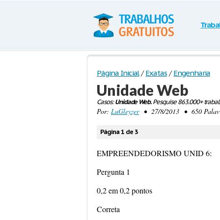
Traba
Página Inicial
/
Exatas
/
Engenharia
Unidade Web
Casos:
Unidade Web.
Pesquise 863.000+ traba
Por:
LuGleyzer
• 27/8/2013 • 650 Palavra
Página 1 de 3
EMPREENDEDORISMO UNID 6:
Pergunta 1
0,2 em 0,2 pontos
Correta