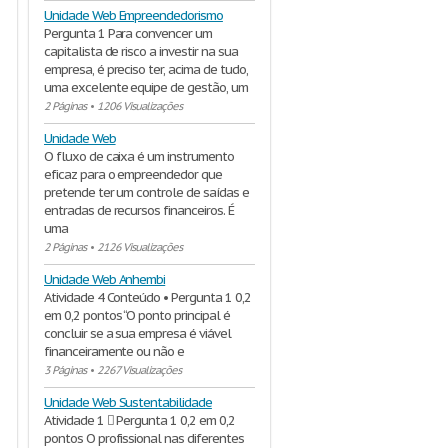
Unidade Web Empreendedorismo
Pergunta 1 Para convencer um
capitalista de risco a investir na sua
empresa, é preciso ter, acima de tudo,
uma excelente equipe de gestão, um
2 Páginas
•
1206 Visualizações
Unidade Web
O fluxo de caixa é um instrumento
eficaz para o empreendedor que
pretende ter um controle de saídas e
entradas de recursos financeiros. É
uma
2 Páginas
•
2126 Visualizações
Unidade Web Anhembi
Atividade 4 Conteúdo • Pergunta 1 0,2
em 0,2 pontos “O ponto principal é
concluir se a sua empresa é viável
financeiramente ou não e
3 Páginas
•
2267 Visualizações
Unidade Web Sustentabilidade
Atividade 1  Pergunta 1 0,2 em 0,2
pontos O profissional nas diferentes