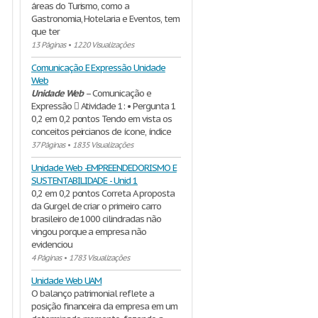
áreas do Turismo, como a
Gastronomia, Hotelaria e Eventos, tem
que ter
13 Páginas
•
1220 Visualizações
Comunicação E Expressão Unidade
Web
Unidade
Web
– Comunicação e
Expressão  Atividade 1: • Pergunta 1
0,2 em 0,2 pontos Tendo em vista os
conceitos peircianos de ícone, índice
37 Páginas
•
1835 Visualizações
Unidade Web -EMPREENDEDORISMO E
SUSTENTABILIDADE - Unid 1
0,2 em 0,2 pontos Correta A proposta
da Gurgel de criar o primeiro carro
brasileiro de 1000 cilindradas não
vingou porque a empresa não
evidenciou
4 Páginas
•
1783 Visualizações
Unidade Web UAM
O balanço patrimonial reflete a
posição financeira da empresa em um