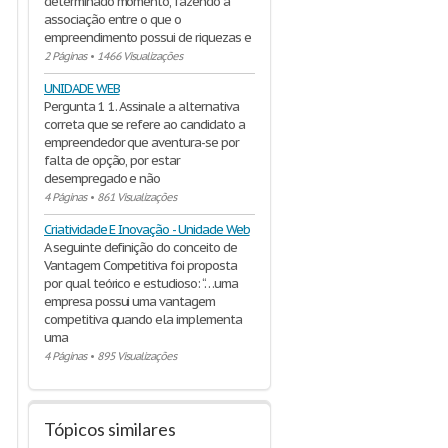
determinado momento, fazendo a
associação entre o que o
empreendimento possui de riquezas e
2 Páginas
•
1466 Visualizações
UNIDADE WEB
Pergunta 1 1. Assinale a alternativa
correta que se refere ao candidato a
empreendedor que aventura-se por
falta de opção, por estar
desempregado e não
4 Páginas
•
861 Visualizações
Criatividade E Inovação - Unidade Web
A seguinte definição do conceito de
Vantagem Competitiva foi proposta
por qual teórico e estudioso: “…uma
empresa possui uma vantagem
competitiva quando ela implementa
uma
4 Páginas
•
895 Visualizações
Tópicos similares