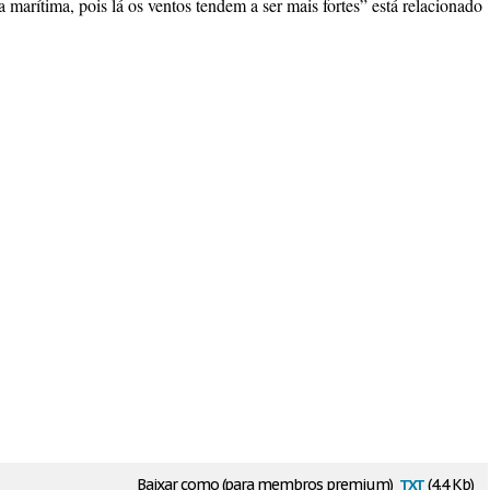
 marítima, pois lá os ventos tendem a ser mais fortes” está relacionado
txt
Baixar como (para membros premium)
(4.4 Kb)