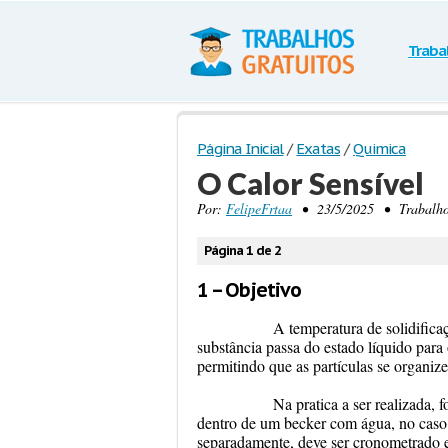
Traba
Página Inicial
/
Exatas
/
Quimica
O Calor Sensível
Por:
FelipeFrtaa
• 23/5/2025 • Trabalho 
Página 1 de 2
1 – Objetivo
A temperatura de solidificação
substância passa do estado líquido para
permitindo que as partículas se organize
Na pratica a ser realizada, for
dentro de um becker com água, no caso 
separadamente, deve ser cronometrado e 