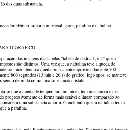
ão das duas substancia.
ecedor elétrico, suporte universal, garra, parafina e naftalina.
PARA O GRAFICO
ação das imagens das tabelas “tabela de dados-1, e 2” que a
ompostos são distintos. Uma vez que, a naftalina teve a queda de
nte no início, tendo a queda brusca entre aproximadamente 700
ente 800 segundos (13 min e 20 s) do gráfico, logo após, se manteve
ão, sendo definida como uma substancia cristalina.
ota-se que a queda de temperatura no início, tem uma curva mais
do progressivamente de forma mais estável e linear, comparado ao
 considera uma substancia amorfa. Concluindo que, a naftalina tem a
que a parafina.
al responsável pelo funcionamento da geladeira. Ele passa por diferentes