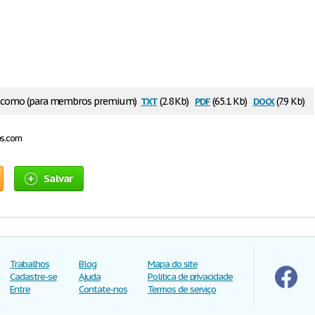
txt
pdf
docx
r como (para membros premium)
(2.8 Kb)
(65.1 Kb)
(7.9 Kb)
os.com
Salvar
Trabalhos
Blog
Mapa do site
Cadastre-se
Ajuda
Politica de privacidade
Entre
Contate-nos
Termos de serviço