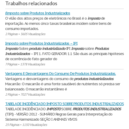
Trabalhos relacionados
(Imposto sobre Produtos Industrializados
O vilão dos altos preços de eletrônicos no Brasil é o
imposto
de
importação. Ao menos cinco taxas brasileiras incidem sobre bens de
consumo importados.
2 Páginas
•
3605 Visualizações
Imposto sobre Produtos Industrializados – IPI
Imposto
Sobre
produto
industrializado
-IPI
Imposto
sobre
Produtos
Industrializados
– IPI 1. FATO GERADOR: 1.1 São duas as principais hipóteses
de ocorrência do fato gerador do
7 Páginas
•
1378 Visualizações
Vantagens E Desvantagens Do Consumo De Produtos Industrializados.
Vantagens e desvantagens do consumo de
produtos
industrializados
.
Macarrão: O macarrão é uma fonte saudável de nutrientes só precisa ser
balanceado. O macarrão instantâneo é
2 Páginas
•
7027 Visualizações
TABELA DE INCIDÊNCIA DO IMPOSTO SOBRE PRODUTOS INDUSTRIALIZADOS
TABELA DE INCIDÊNCIA DO
IMPOSTO
SOBRE
PRODUTOS
INDUSTRIALIZADOS
(TIPI) - VERSÃO 2012 - SUMÁRIO Regras Gerais para Interpretação do
Sistema Harmonizado SEÇÃO I ANIMAIS VIVOS
25 Páginas
•
1150 Visualizações