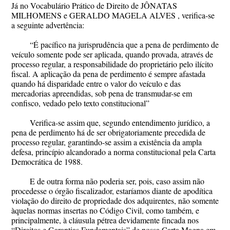
Já no Vocabulário Prático de Direito de JÔNATAS
MILHOMENS e GERALDO MAGELA ALVES , verifica-se
a seguinte advertência:
“É pacífico na jurisprudência que a pena de perdimento de
veículo somente pode ser aplicada, quando provada, através de
processo regular, a responsabilidade do proprietário pelo ilícito
fiscal. A aplicação da pena de perdimento é sempre afastada
quando há disparidade entre o valor do veículo e das
mercadorias apreendidas, sob pena de transmudar-se em
confisco, vedado pelo texto constitucional”
Verifica-se assim que, segundo entendimento jurídico, a
pena de perdimento há de ser obrigatoriamente precedida de
processo regular, garantindo-se assim a existência da ampla
defesa, princípio alcandorado a norma constitucional pela Carta
Democrática de 1988.
E de outra forma não poderia ser, pois, caso assim não
procedesse o órgão fiscalizador, estaríamos diante de apodítica
violação do direito de propriedade dos adquirentes, não somente
àquelas normas insertas no Código Civil, como também, e
principalmente, à cláusula pétrea devidamente fincada nos
“Direitos e Garantias Fundamentais” de nossa Carta Magna em