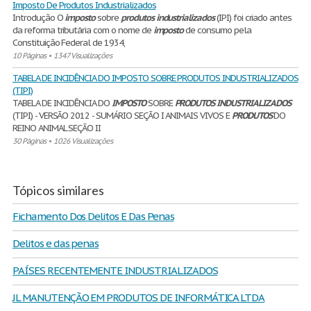
Imposto De Produtos Industrializados
Introdução O
imposto
sobre
produtos
industrializados
(IPI) foi criado antes
da reforma tributária com o nome de
imposto
de consumo pela
Constituição Federal de 1934,
10 Páginas
•
1347 Visualizações
TABELA DE INCIDÊNCIA DO IMPOSTO SOBRE PRODUTOS INDUSTRIALIZADOS
(TIPI)
TABELA DE INCIDÊNCIA DO
IMPOSTO
SOBRE
PRODUTOS
INDUSTRIALIZADOS
(TIPI) - VERSÃO 2012 - SUMÁRIO SEÇÃO I ANIMAIS VIVOS E
PRODUTOS
DO
REINO ANIMAL SEÇÃO II
30 Páginas
•
1026 Visualizações
Tópicos similares
Fichamento Dos Delitos E Das Penas
Delitos e das penas
PAÍSES RECENTEMENTE INDUSTRIALIZADOS
JL MANUTENÇÃO EM PRODUTOS DE INFORMÁTICA LTDA