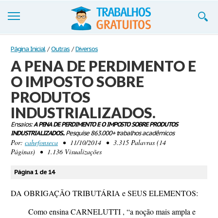
Trabalhos
Página Inicial
/
Outras
/
Diversos
A PENA DE PERDIMENTO E
Cadastre-se
O IMPOSTO SOBRE
Entre
PRODUTOS
Blog
INDUSTRIALIZADOS.
Ensaios:
A PENA DE PERDIMENTO E O IMPOSTO SOBRE PRODUTOS
Contate-nos
INDUSTRIALIZADOS..
Pesquise 863.000+ trabalhos acadêmicos
Por:
cahefonseca
• 11/10/2014 • 3.315 Palavras (14
Páginas) • 1.136 Visualizações
Página 1 de 14
DA OBRIGAÇÃO TRIBUTÁRIA e SEUS ELEMENTOS:
Como ensina CARNELUTTI , “a noção mais ampla e