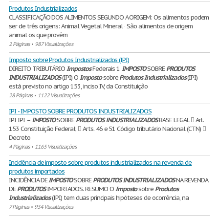
Produtos Industrializados
CLASSIFICAÇÃO DOS ALIMENTOS SEGUNDO A ORIGEM: Os alimentos podem
ser de três origens: Animal Vegetal Mineral · São alimentos de origem
animal os que provêm
2 Páginas
•
987 Visualizações
Imposto sobre Produtos Industrializados (IPI)
DIREITO TRIBUTÁRIO
Impostos
Federais 1.
IMPOSTO
SOBRE
PRODUTOS
INDUSTRIALIZADOS
(IPI) O
Imposto
sobre
Produtos
Industrializados
(IPI)
está previsto no artigo 153, inciso IV, da Constituição
28 Páginas
•
1122 Visualizações
IPI - IMPOSTO SOBRE PRODUTOS INDUSTRIALIZADOS
IPI IPI –
IMPOSTO
SOBRE
PRODUTOS
INDUSTRIALIZADOS
BASE LEGAL  Art.
153 Constituição Federal;  Arts. 46 e 51 Código tributário Nacional (CTN) 
Decreto
4 Páginas
•
1165 Visualizações
Incidência de imposto sobre produtos industrializados na revenda de
produtos importados
INCIDÊNCIA DE
IMPOSTO
SOBRE
PRODUTOS
INDUSTRIALIZADOS
NA REVENDA
DE
PRODUTOS
IMPORTADOS. RESUMO O
Imposto
sobre
Produtos
Industrializados
(IPI) tem duas principais hipóteses de ocorrência, na
7 Páginas
•
934 Visualizações