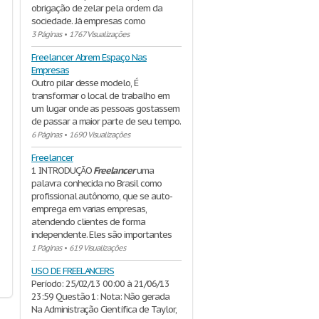
obrigação de zelar pela ordem da
sociedade. Já empresas como
3 Páginas
•
1767 Visualizações
Freelancer Abrem Espaço Nas
Empresas
Outro pilar desse modelo, É
transformar o local de trabalho em
um lugar onde as pessoas gostassem
de passar a maior parte de seu tempo.
6 Páginas
•
1690 Visualizações
Freelancer
1 INTRODUÇÃO
Freelancer
uma
palavra conhecida no Brasil como
profissional autônomo, que se auto-
emprega em varias empresas,
atendendo clientes de forma
independente. Eles são importantes
1 Páginas
•
619 Visualizações
USO DE FREELANCERS
Período: 25/02/13 00:00 à 21/06/13
23:59 Questão 1: Nota: Não gerada
Na Administração Científica de Taylor,