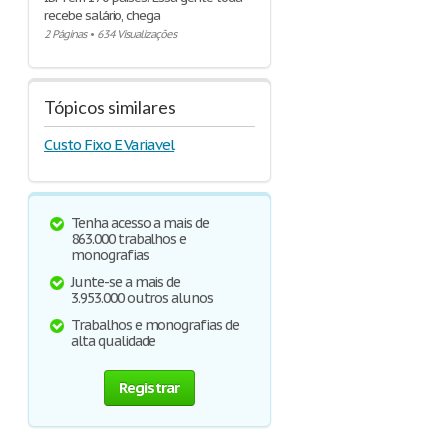
recebe salário, chega
2 Páginas
•
634 Visualizações
Tópicos similares
Custo Fixo E Variavel
Tenha acesso a mais de
863.000 trabalhos e
monografias
Junte-se a mais de
3.953.000 outros alunos
Trabalhos e monografias de
alta qualidade
Registrar