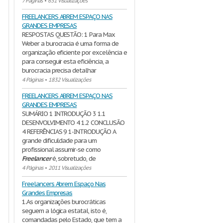
7 Páginas
•
631 Visualizações
FREELANCERS ABREM ESPAÇO NAS
GRANDES EMPRESAS
RESPOSTAS QUESTÃO: 1 Para Max
Weber a burocracia é uma forma de
organização eficiente por excelência e
para conseguir esta eficiência, a
burocracia precisa detalhar
4 Páginas
•
1832 Visualizações
FREELANCERS ABREM ESPAÇO NAS
GRANDES EMPRESAS
SUMÁRIO 1 INTRODUÇÃO 3 1.1
DESENVOLVIMENTO 4 1.2 CONCLUSÃO
4 REFERÊNCIAS 9 1-INTRODUÇÃO A
grande dificuldade para um
profissional assumir-se como
Freelancer
é, sobretudo, de
4 Páginas
•
2011 Visualizações
Freelancers Abrem Espaço Nas
Grandes Empresas
1.As organizações burocráticas
seguem a lógica estatal, isto é,
comandadas pelo Estado, que tem a