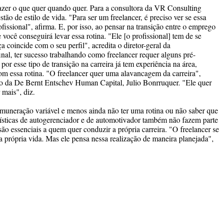
azer o que quer quando quer. Para a consultora da VR Consulting
o de estilo de vida. "Para ser um freelancer, é preciso ver se essa
ofissional", afirma. E, por isso, ao pensar na transição entre o emprego
se você conseguirá levar essa rotina. "Ele [o profissional] tem de se
 coincide com o seu perfil", acredita o diretor-geral da
al, ter sucesso trabalhando como freelancer requer alguns pré-
por esse tipo de transição na carreira já tem experiência na área,
com essa rotina. "O freelancer quer uma alavancagem da carreira",
lo da De Bernt Entschev Human Capital, Julio Bonrruquer. "Ele quer
 mais", diz.
remuneração variável e menos ainda não ter uma rotina ou não saber que
erísticas de autogerenciador e de automotivador também não fazem parte
 são essenciais a quem quer conduzir a própria carreira. "O freelancer se
a própria vida. Mas ele pensa nessa realização de maneira planejada",