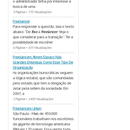
o administrador tinha por interesse a
busca de uma
3 Páginas
•
735 Visualizações
Freelancer
Para responder a questão, leia o texto
abaixo: “De
fixo
a
freelancer
: Veja o
que considerar para a transição ”. Ter a
possibilidade de escolher
6 Páginas
•
655 Visualizações
Freelancers Abrem Espaço Nas
Grandes Empresas Como Esse Tipo De
Organização
As organizações burocráticas seguem
a lógica estatal, que são comandadas
pelo estado, que tem a obrigação de
zelar pela ordem da sociedade. Em
2007, a
2 Páginas
•
1400 Visualizações
Freelancers Union
São Paulo - Mais de 430.000
funcionários trabalham nos escritórios
da gigante de tecnologia americana
IBM em 170 países. Essa gente toda