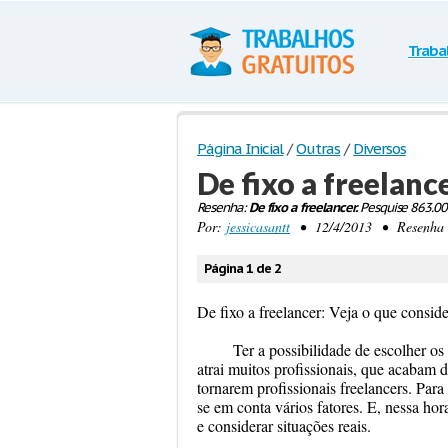
Traba
Página Inicial
/
Outras
/
Diversos
De fixo a freelanc
Resenha:
De fixo a freelancer.
Pesquise 863.00
Por:
jessicasantt
• 12/4/2013 • Resenha •
Página 1 de 2
De fixo a freelancer: Veja o que conside
Ter a possibilidade de escolher os
atrai muitos profissionais, que acabam d
tornarem profissionais freelancers. Para
se em conta vários fatores. E, nessa hor
e considerar situações reais.