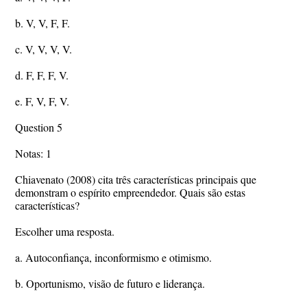
b. V, V, F, F.
c. V, V, V, V.
d. F, F, F, V.
e. F, V, F, V.
Question 5
Notas: 1
Chiavenato (2008) cita três características principais que
demonstram o espírito empreendedor. Quais são estas
características?
Escolher uma resposta.
a. Autoconfiança, inconformismo e otimismo.
b. Oportunismo, visão de futuro e liderança.