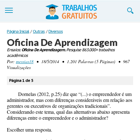
Trabalhos
Página Inicial
/
Outras
/
Diversos
Oficina De Aprendizagem
Cadastre-se
Ensaios:
Oficina De Aprendizagem.
Pesquise 863.000+ trabalhos
acadêmicos
Entre
Por:
messias18
• 18/5/2014 • 1.201 Palavras (5 Páginas) • 967
Visualizações
Blog
Página 1 de 5
Contate-nos
Dornelas (2012, p.25) diz que “(...) o empreendedor é um
administrador, mas com diferenças consideráveis em relação aos
gerentes ou executivos de organizações tradicionais”.
Considerando este tema, qual das alternativas abaixo apresenta
diferenças entre o empreendedor e o administrador?
Escolher uma resposta.