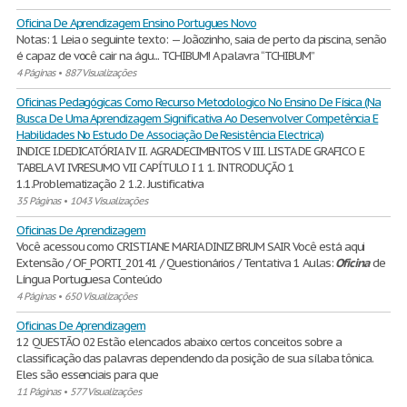
Oficina De Aprendizagem Ensino Portugues Novo
Notas: 1 Leia o seguinte texto: — Joãozinho, saia de perto da piscina, senão
é capaz de você cair na águ... TCHIBUM! A palavra “TCHIBUM”
4 Páginas
•
887 Visualizações
Oficinas Pedagógicas Como Recurso Metodologico No Ensino De Física (Na
Busca De Uma Aprendizagem Significativa Ao Desenvolver Competência E
Habilidades No Estudo De Associação De Resistência Electrica)
INDICE I.DEDICATÓRIA IV II. AGRADECIMENTOS V III. LISTA DE GRAFICO E
TABELA VI IV.RESUMO VII CAPÍTULO I 1 1. INTRODUÇÃO 1
1.1.Problematização 2 1.2. Justificativa
35 Páginas
•
1043 Visualizações
Oficinas De Aprendizagem
Você acessou como CRISTIANE MARIA DINIZ BRUM SAIR Você está aqui
Extensão / OF_PORTI_20141 / Questionários / Tentativa 1 Aulas:
Oficina
de
Língua Portuguesa Conteúdo
4 Páginas
•
650 Visualizações
Oficinas De Aprendizagem
12 QUESTÃO 02 Estão elencados abaixo certos conceitos sobre a
classificação das palavras dependendo da posição de sua sílaba tônica.
Eles são essenciais para que
11 Páginas
•
577 Visualizações