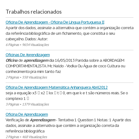
Trabalhos relacionados
Oficina De Aprendizagem - Oficina De Língua Portuguesa II
A partir dos dados, assinale a alternativa que contém a organização correta
da referência bibliográfica de um fichamento, que constitui o seu
cabeçalho. Dados: Autor:
6 Páginas
•
9654 Visualizações
Oficinas De Aprendizagem
Oficina
de
aprendizagem
dia 16/05/2013 Paródia sobre a ABORDAGEM
COMPORTAMENTALISTA. Mc Naldo - Vodka Ou Água de coco Cultura ou
conhecimento pra mim tanto faz
2 Páginas
•
558 Visualizações
Oficina De Aprendizagem Matemática Anhanguera Abril2012
seja a equação x3  x2  kx  t  0, em que k e t são números reais. Se o
complexo 1 
3 Páginas
•
1379 Visualizações
Oficina De Aprendizagem
Verificação de
Aprendizagem
- Tentativa 1 Question 1 Notas: 1 A partir dos
dados, assinale a alternativa que contém a organização correta da
referência bibliográfica
2 Páginas
•
468 Visualizações