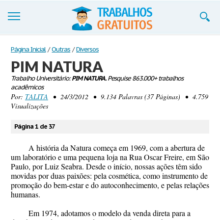
Trabalhos
Página Inicial
/
Outras
/
Diversos
PIM NATURA
Cadastre-se
Trabalho Universitário:
PIM NATURA.
Pesquise 863.000+ trabalhos
acadêmicos
Entre
Por:
TALITA
• 24/3/2012 • 9.134 Palavras (37 Páginas) • 4.759
Visualizações
Blog
Página 1 de 37
Contate-nos
A história da Natura começa em 1969, com a abertura de
um laboratório e uma pequena loja na Rua Oscar Freire, em São
Paulo, por Luiz Seabra. Desde o início, nossas ações têm sido
movidas por duas paixões: pela cosmética, como instrumento de
promoção do bem-estar e do autoconhecimento, e pelas relações
humanas.
Em 1974, adotamos o modelo da venda direta para a