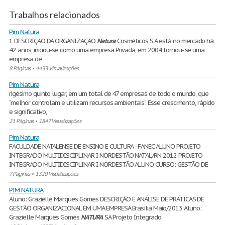
Trabalhos relacionados
Pim Natura
1 DESCRIÇÃO DA ORGANIZAÇÃO
Natura
Cosméticos S.A está no mercado há
42 anos, iniciou-se como uma empresa Privada, em 2004 tornou- se uma
empresa de
8 Páginas
•
4433 Visualizações
Pim Natura
rigésimo quinto lugar, em um total de 47 empresas de todo o mundo, que
“melhor controlam e utilizam recursos ambientais”. Esse crescimento, rápido
e significativo,
21 Páginas
•
1847 Visualizações
Pim Natura
FACULDADE NATALENSE DE ENSINO E CULTURA - FANEC ALUNO PROJETO
INTEGRADO MULTIDISCIPLINAR I NORDESTÃO NATAL/RN 2012 PROJETO
INTEGRADO MULTIDISCIPLINAR I NORDESTÃO ALUNO CURSO: GESTÃO DE
7 Páginas
•
1320 Visualizações
PIM NATURA
Aluno: Grazielle Marques Gomes DESCRIÇÃO E ANÁLISE DE PRÁTICAS DE
GESTÃO ORGANIZACIONAL EM UMA EMPRESA Brasília Maio/2013 Aluno:
Grazielle Marques Gomes
NATURA
SA Projeto Integrado