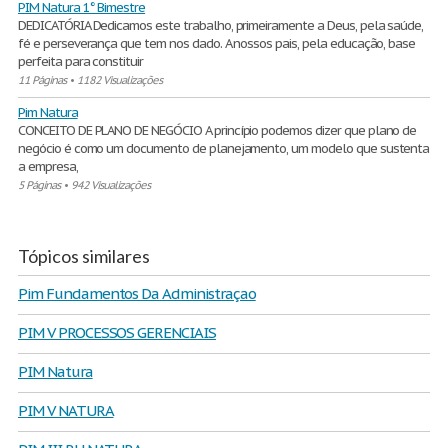
PIM Natura 1° Bimestre
DEDICATÓRIA Dedicamos este trabalho, primeiramente a Deus, pela saúde,
fé e perseverança que tem nos dado. A nossos pais, pela educação, base
perfeita para constituir
11 Páginas
•
1182 Visualizações
Pim Natura
CONCEITO DE PLANO DE NEGÓCIO A princípio podemos dizer que plano de
negócio é como um documento de planejamento, um modelo que sustenta
a empresa,
5 Páginas
•
942 Visualizações
Tópicos similares
Pim Fundamentos Da Administraçao
PIM V PROCESSOS GERENCIAIS
PIM Natura
PIM V NATURA