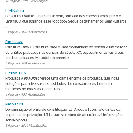
10 Páginas
•
1957 Visualizações
PIM Natura
LOGOTIPO
Natura
– bem estar bem, formado nas cores: branco, preto e
laranja. O que abrange esse logotipo? Segue detalhamento: Bem - Estar: é
a
3 Páginas
•
1069 Visualizações
Pim Natura
Estruturalismo O Estruturalismo é uma modalidade de pensar e um método
de análise praticado nas ciências do século XX, especialmente nas áreas
das humanidades. Metodologicamente,
2 Páginas
•
900 Visualizações
PIM NATURA
Produtos A
NATURA
oferece uma gama enorme de produtos, que inclui
soluções para diversas necessidades dos consumidores, homens e
mulheres de todas as idades, tais
6 Páginas
•
953 Visualizações
Pim Natura
Denominação e forma de constituição. 1.2 Dados e fatos relevantes da
origem da organização. 1.3 Natureza e ramo de atuação. 1.4 Informações
sobre o porte
3 Páginas
•
1519 Visualizações