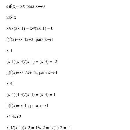
e)f(x)= x³; para x→0
2x²-x
x³/x(2x-1) = x²/(2x-1) = 0
f)f(x)=x²-4x+3; para x→1
x-1
(x-1)(x-3)/(x-1) = (x-3) = -2
g)f(x)=x²-7x+12; para x→4
x-4
(x-4)(4-3)/(x-4) = (x-3) = 1
h)f(x)= x-1 ; para x→1
x²-3x+2
x-1/(x-1)(x-2)= 1/x-2 = 1/(1)-2 = -1