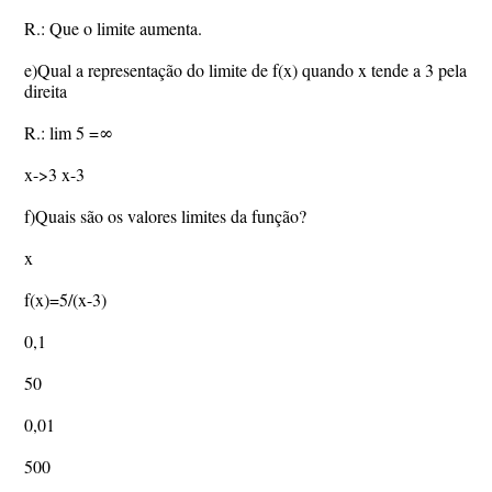
R.: Que o limite aumenta.
e)Qual a representação do limite de f(x) quando x tende a 3 pela
direita
R.: lim 5 =∞
x->3 x-3
f)Quais são os valores limites da função?
x
f(x)=5/(x-3)
0,1
50
0,01
500