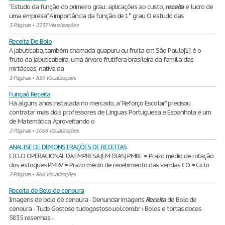
“Estudo da função do primeiro grau: aplicações ao custo,
receita
e lucro de
uma empresa” A importância da função de 1° grau O estudo das
3 Páginas
•
2237 Visualizações
Receita De Bolo
A jabuticaba, também chamada guapuru ou fruita em São Paulo[1], é o
fruto da jabuticabeira, uma árvore frutífera brasileira da família das
mirtáceas, nativa da
1 Páginas
•
839 Visualizações
Funçaõ Receita
Há alguns anos instalada no mercado, a “Reforço Escolar” precisou
contratar mais dois professores de Línguas Portuguesa e Espanhola e um
de Matemática. Aproveitando o
2 Páginas
•
1068 Visualizações
ANALISE DE DEMONSTRAÇÕES DE RECEITAS
CICLO OPERACIONAL DA EMPRESA (EM DIAS) PMRE = Prazo médio de rotação
dos estoques PMRV = Prazo médio de recebimento das vendas CO = Ciclo
2 Páginas
•
866 Visualizações
Receita de Bolo de cenoura
Imagens de bolo de cenoura - Denunciar imagens
Receita
de Bolo de
cenoura - Tudo Gostoso tudogostoso.uol.com.br › Bolos e tortas doces
5835 resenhas -