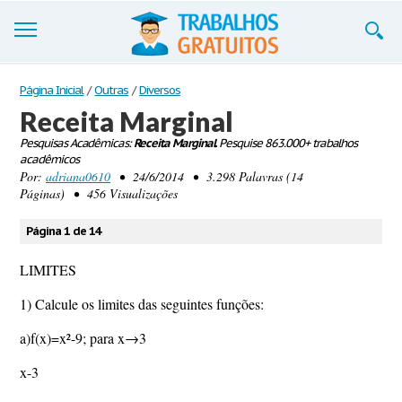
Trabalhos
Página Inicial
/
Outras
/
Diversos
Receita Marginal
Cadastre-se
Pesquisas Acadêmicas:
Receita Marginal.
Pesquise 863.000+ trabalhos
acadêmicos
Entre
Por:
adriana0610
• 24/6/2014 • 3.298 Palavras (14
Páginas) • 456 Visualizações
Blog
Página 1 de 14
Contate-nos
LIMITES
1) Calcule os limites das seguintes funções:
a)f(x)=x²-9; para x→3
x-3