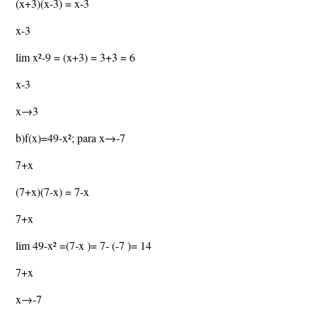
(x+3)(x-3) = x-3
x-3
lim x²-9 = (x+3) = 3+3 = 6
x-3
x→3
b)f(x)=49-x²; para x→-7
7+x
(7+x)(7-x) = 7-x
7+x
lim 49-x² =(7-x )= 7- (-7 )= 14
7+x
x→-7