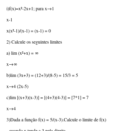
i)f(x)=x²-2x+1; para x→1
x-1
x(x²-1)/(x-1) = (x-1) = 0
2) Calcule os seguintes limites
a) lim (x²+x) = ∞
x→∞
b)lim (3x+3) = (12+3)/(8-5) = 15/3 = 5
x→4 (2x-5)
c)lim [(x+3)(x-3)] = [(4+3)(4-3)] = [7*1] = 7
x→4
3)Dada a função f(x) = 5/(x-3).Calcule o limite de f(x)
- quando x tende a 3 pela direita