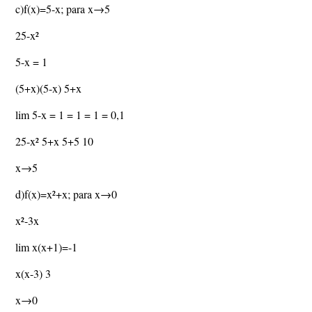
c)f(x)=5-x; para x→5
25-x²
5-x = 1
(5+x)(5-x) 5+x
lim 5-x = 1 = 1 = 1 = 0,1
25-x² 5+x 5+5 10
x→5
d)f(x)=x²+x; para x→0
x²-3x
lim x(x+1)=-1
x(x-3) 3
x→0