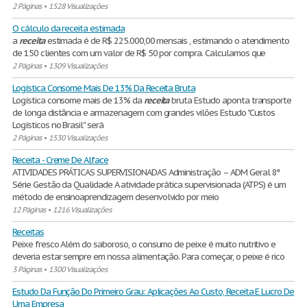
2 Páginas
•
1528 Visualizações
O cálculo da receita estimada
a
receita
estimada é de R$ 225.000,00 mensais , estimando o atendimento
de 150 clientes com um valor de R$ 50 por compra. Calculamos que
2 Páginas
•
1309 Visualizações
Logística Consome Mais De 13% Da Receita Bruta
Logística consome mais de 13% da
receita
bruta Estudo aponta transporte
de longa distância e armazenagem com grandes vilões Estudo ''Custos
Logísticos no Brasil'' será
2 Páginas
•
1530 Visualizações
Receita - Creme De Alface
ATIVIDADES PRÁTICAS SUPERVISIONADAS Administração – ADM Geral 8ª
Série Gestão da Qualidade A atividade prática supervisionada (ATPS) é um
método de ensinoaprendizagem desenvolvido por meio
12 Páginas
•
1216 Visualizações
Receitas
Peixe fresco Além do saboroso, o consumo de peixe é muito nutritivo e
deveria estar sempre em nossa alimentação. Para começar, o peixe é rico
3 Páginas
•
1300 Visualizações
Estudo Da Função Do Primeiro Grau: Aplicações Ao Custo, Receita E Lucro De
Uma Empresa