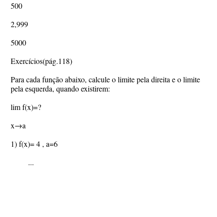
500
2,999
5000
Exercícios(pág.118)
Para cada função abaixo, calcule o limite pela direita e o limite
pela esquerda, quando existirem:
lim f(x)=?
x→a
1) f(x)= 4 , a=6
...