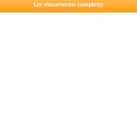
Ler documento completo
Trabalhos
Cadastre-se
Entre
Blog
Ajuda
Contate-nos
Mapa do site
Politica de privacidade
Termos de serviço