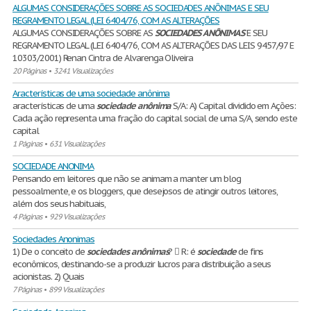
ALGUMAS CONSIDERAÇÕES SOBRE AS SOCIEDADES ANÔNIMAS E SEU
REGRAMENTO LEGAL (LEI 6404/76, COM AS ALTERAÇÕES
ALGUMAS CONSIDERAÇÕES SOBRE AS
SOCIEDADES
ANÔNIMAS
E SEU
REGRAMENTO LEGAL (LEI 6404/76, COM AS ALTERAÇÕES DAS LEIS 9457/97 E
10303/2001) Renan Cintra de Alvarenga Oliveira
20 Páginas
•
3241 Visualizações
Aracterísticas de uma sociedade anônima
aracterísticas de uma
sociedade
anônima
S/A: A) Capital dividido em Ações:
Cada ação representa uma fração do capital social de uma S/A, sendo este
capital
1 Páginas
•
631 Visualizações
SOCIEDADE ANONIMA
Pensando em leitores que não se animam a manter um blog
pessoalmente, e os bloggers, que desejosos de atingir outros leitores,
além dos seus habituais,
4 Páginas
•
929 Visualizações
Sociedades Anonimas
1) De o conceito de
sociedades
anônimas
?  R: é
sociedade
de fins
econômicos, destinando-se a produzir lucros para distribuição a seus
acionistas. 2) Quais
7 Páginas
•
899 Visualizações