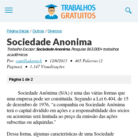
Trabalhos
Página Inicial
/
Outras
/
Diversos
Sociedade Anonima
Cadastre-se
Trabalho Escolar:
Sociedade Anonima.
Pesquise 863.000+ trabalhos
acadêmicos
Entre
Por:
camilladaruich
• 12/6/2013 • 465 Palavras (2
Páginas) • 1.147 Visualizações
Blog
Página 1 de 2
Contate-nos
Sociedade Anônima (S/A) é uma das várias formas que
uma empresa pode ser constituída. Segundo a Lei 6.404, de 15
de dezembro de 1976, “a companhia ou Sociedade Anônima
terá o capital dividido em ações e a responsabilidade dos sócios
ou acionistas será limitada ao preço da emissão das ações
subscritas ou adquiridas.”
Dessa forma, algumas características de uma Sociedade