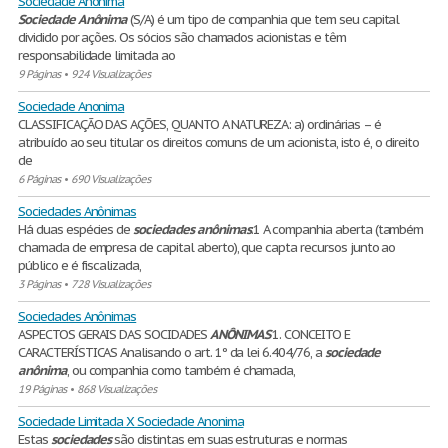
Sociedade Anonima
Sociedade
Anônima
(S/A) é um tipo de companhia que tem seu capital
dividido por ações. Os sócios são chamados acionistas e têm
responsabilidade limitada ao
9 Páginas
•
924 Visualizações
Sociedade Anonima
CLASSIFICAÇÃO DAS AÇÕES, QUANTO A NATUREZA: a) ordinárias – é
atribuído ao seu titular os direitos comuns de um acionista, isto é, o direito
de
6 Páginas
•
690 Visualizações
Sociedades Anônimas
Há duas espécies de
sociedades
anônimas
:1 A companhia aberta (também
chamada de empresa de capital aberto), que capta recursos junto ao
público e é fiscalizada,
3 Páginas
•
728 Visualizações
Sociedades Anônimas
ASPECTOS GERAIS DAS SOCIDADES
ANÔNIMAS
1. CONCEITO E
CARACTERÍSTICAS Analisando o art. 1º da lei 6.404/76, a
sociedade
anônima
, ou companhia como também é chamada,
19 Páginas
•
868 Visualizações
Sociedade Limitada X Sociedade Anonima
Estas
sociedades
são distintas em suas estruturas e normas