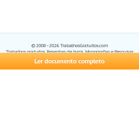
© 2008–2026 TrabalhosGratuitos.com
Trabalhos gratuitos, Resenhas de livros, Monografias e Pesquisas
Ler documento completo
Trabalhos
Cadastre-se
Entre
Blog
Ajuda
Contate-nos
Mapa do site