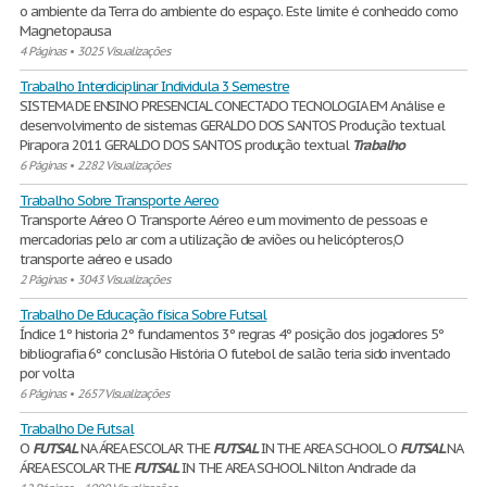
o ambiente da Terra do ambiente do espaço. Este limite é conhecido como
Magnetopausa
4 Páginas
•
3025 Visualizações
Trabalho Interdiciplinar Individula 3 Semestre
SISTEMA DE ENSINO PRESENCIAL CONECTADO TECNOLOGIA EM Análise e
desenvolvimento de sistemas GERALDO DOS SANTOS Produção textual
Pirapora 2011 GERALDO DOS SANTOS produção textual
Trabalho
6 Páginas
•
2282 Visualizações
Trabalho Sobre Transporte Aereo
Transporte Aéreo O Transporte Aéreo e um movimento de pessoas e
mercadorias pelo ar com a utilização de aviões ou helicópteros,O
transporte aéreo e usado
2 Páginas
•
3043 Visualizações
Trabalho De Educação física Sobre Futsal
Índice 1º historia 2º fundamentos 3º regras 4º posição dos jogadores 5º
bibliografia 6º conclusão História O futebol de salão teria sido inventado
por volta
6 Páginas
•
2657 Visualizações
Trabalho De Futsal
O
FUTSAL
NA ÁREA ESCOLAR THE
FUTSAL
IN THE AREA SCHOOL O
FUTSAL
NA
ÁREA ESCOLAR THE
FUTSAL
IN THE AREA SCHOOL Nilton Andrade da