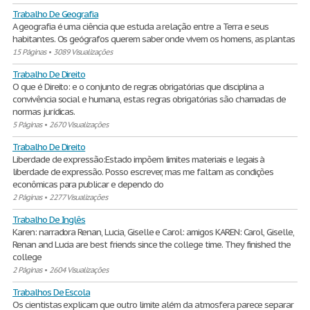
Trabalho De Geografia
A geografia é uma ciência que estuda a relação entre a Terra e seus
habitantes. Os geógrafos querem saber onde vivem os homens, as plantas
15 Páginas
•
3089 Visualizações
Trabalho De Direito
O que é Direito: e o conjunto de regras obrigatórias que disciplina a
convivência social e humana, estas regras obrigatórias são chamadas de
normas jurídicas.
5 Páginas
•
2670 Visualizações
Trabalho De Direito
Liberdade de expressão:Estado impõem limites materiais e legais à
liberdade de expressão. Posso escrever, mas me faltam as condições
econômicas para publicar e dependo do
2 Páginas
•
2277 Visualizações
Trabalho De Inglês
Karen: narradora Renan, Lucia, Giselle e Carol: amigos KAREN: Carol, Giselle,
Renan and Lucia are best friends since the college time. They finished the
college
2 Páginas
•
2604 Visualizações
Trabalhos De Escola
Os cientistas explicam que outro limite além da atmosfera parece separar