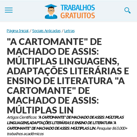
Trabalhos
Página Inicial
/
Sociais Aplicadas
/
Letras
"A CARTOMANTE" DE
Cadastre-se
MACHADO DE ASSIS:
Entre
MÚLTIPLAS LINGUAGENS,
Blog
ADAPTAÇÕES LITERÁRIAS E
ENSINO DE LITERATURA "A
Contate-nos
CARTOMANTE" DE
MACHADO DE ASSIS:
MÚLTIPLAS LIN
Artigos Científicos:
"A CARTOMANTE" DE MACHADO DE ASSIS: MÚLTIPLAS
LINGUAGENS, ADAPTAÇÕES LITERÁRIAS E ENSINO DE LITERATURA "A
CARTOMANTE" DE MACHADO DE ASSIS: MÚLTIPLAS LIN.
Pesquise 863.000+
trabalhos acadêmicos