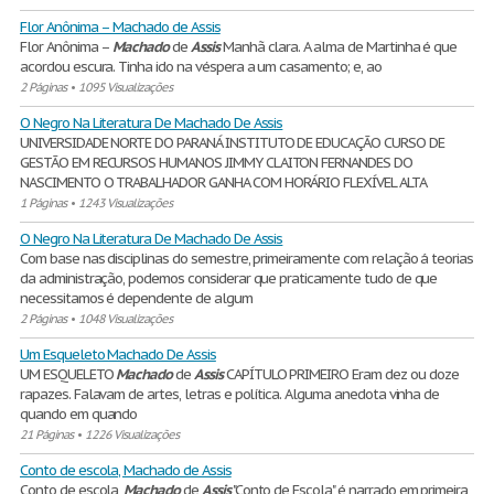
Flor Anônima – Machado de Assis
Flor Anônima –
Machado
de
Assis
Manhã clara. A alma de Martinha é que
acordou escura. Tinha ido na véspera a um casamento; e, ao
2 Páginas
•
1095 Visualizações
O Negro Na Literatura De Machado De Assis
UNIVERSIDADE NORTE DO PARANÁ INSTITUTO DE EDUCAÇÃO CURSO DE
GESTÃO EM RECURSOS HUMANOS JIMMY CLAITON FERNANDES DO
NASCIMENTO O TRABALHADOR GANHA COM HORÁRIO FLEXÍVEL ALTA
1 Páginas
•
1243 Visualizações
O Negro Na Literatura De Machado De Assis
Com base nas disciplinas do semestre, primeiramente com relação á teorias
da administração, podemos considerar que praticamente tudo de que
necessitamos é dependente de algum
2 Páginas
•
1048 Visualizações
Um Esqueleto Machado De Assis
UM ESQUELETO
Machado
de
Assis
CAPÍTULO PRIMEIRO Eram dez ou doze
rapazes. Falavam de artes, letras e política. Alguma anedota vinha de
quando em quando
21 Páginas
•
1226 Visualizações
Conto de escola, Machado de Assis
Conto de escola,
Machado
de
Assis
"Conto de Escola" é narrado em primeira