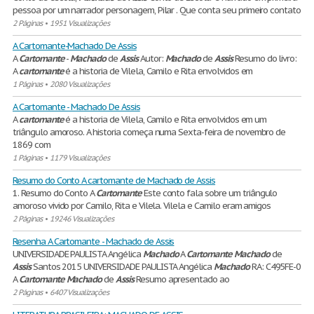
pessoa por um narrador personagem, Pilar . Que conta seu primeiro contato
2 Páginas
•
1951 Visualizações
A Cartomante-Machado De Assis
A
Cartomante
-
Machado
de
Assis
Autor:
Machado
de
Assis
Resumo do livro:
A
cartomante
é a historia de Vilela, Camilo e Rita envolvidos em
1 Páginas
•
2080 Visualizações
A Cartomante - Machado De Assis
A
cartomante
é a historia de Vilela, Camilo e Rita envolvidos em um
triângulo amoroso. A historia começa numa Sexta-feira de novembro de
1869 com
1 Páginas
•
1179 Visualizações
Resumo do Conto A cartomante de Machado de Assis
1. Resumo do Conto A
Cartomante
Este conto fala sobre um triângulo
amoroso vivido por Camilo, Rita e Vilela. Vilela e Camilo eram amigos
2 Páginas
•
19246 Visualizações
Resenha A Cartomante - Machado de Assis
UNIVERSIDADE PAULISTA Angélica
Machado
A
Cartomante
Machado
de
Assis
Santos 2015 UNIVERSIDADE PAULISTA Angélica
Machado
RA: C495FE-0
A
Cartomante
Machado
de
Assis
Resumo apresentado ao
2 Páginas
•
6407 Visualizações