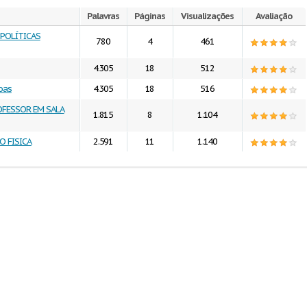
Palavras
Páginas
Visualizações
Avaliação
POLÍTICAS
780
4
461
4.305
18
512
oas
4.305
18
516
OFESSOR EM SALA
1.815
8
1.104
 FISICA
2.591
11
1.140