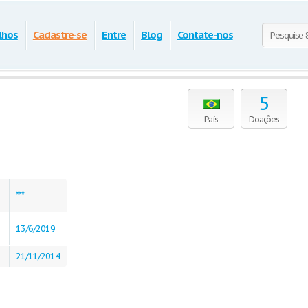
lhos
Cadastre-se
Entre
Blog
Contate-nos
5
País
Doações
***
13/6/2019
21/11/2014