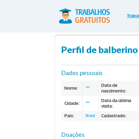
Traba
Perfil de balberino
Dados pessoais
Data de
Nome:
***
nascimento:
Data da última
Cidade:
***
visita:
País:
Cadastrado:
Brasil
Doações