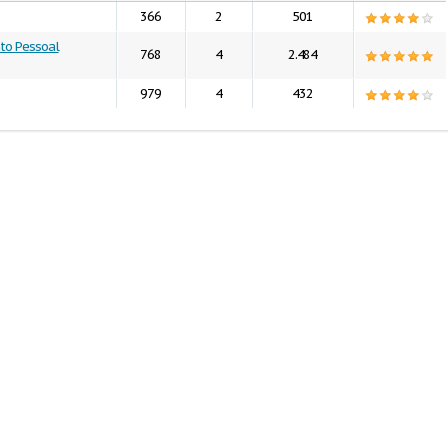
366
2
501
to Pessoal
768
4
2.484
979
4
432