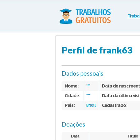
Traba
Perfil de frank63
Dados pessoais
Nome:
Data de nasciment
***
Cidade:
Data da última visi
***
País:
Cadastrado:
Brasil
Doações
Data
Título