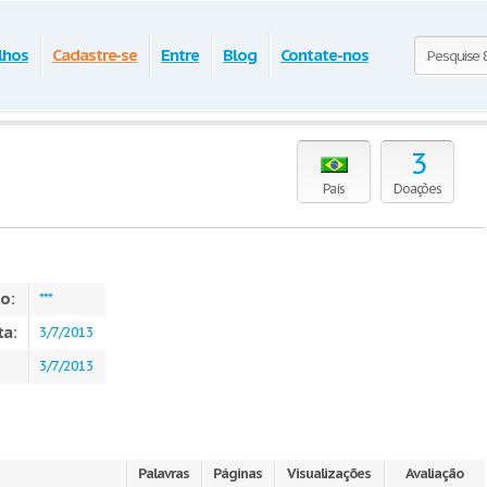
lhos
Cadastre-se
Entre
Blog
Contate-nos
3
País
Doações
o:
***
ta:
3/7/2013
3/7/2013
Palavras
Páginas
Visualizações
Avaliação