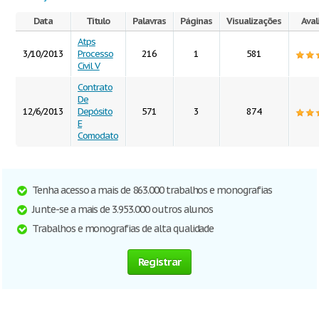
Data
Título
Palavras
Páginas
Visualizações
Aval
Atps
3/10/2013
Processo
216
1
581
Civil V
Contrato
De
12/6/2013
Depósito
571
3
874
E
Comodato
Tenha acesso a mais de 863.000 trabalhos e monografias
Junte-se a mais de 3.953.000 outros alunos
Trabalhos e monografias de alta qualidade
Registrar