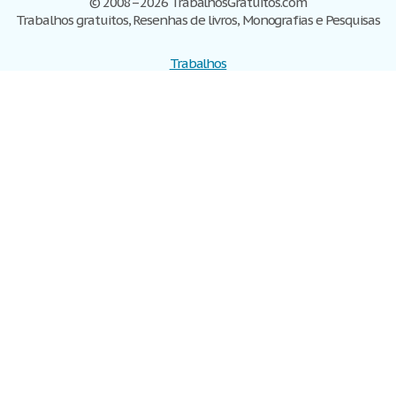
© 2008–2026 TrabalhosGratuitos.com
Trabalhos gratuitos, Resenhas de livros, Monografias e Pesquisas
Trabalhos
Cadastre-se
Entre
Blog
Ajuda
Contate-nos
Mapa do site
Politica de privacidade
Termos de serviço