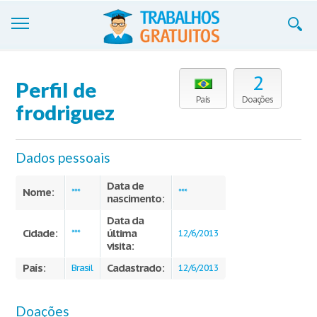
Trabalhos
2
Perfil de
Cadastre-se
País
Doações
frodriguez
Entre
Dados pessoais
Blog
Data de
Contate-nos
Nome:
***
***
nascimento:
Data da
Cidade:
última
***
12/6/2013
visita:
País:
Cadastrado:
Brasil
12/6/2013
Doações