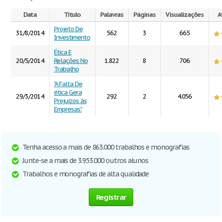
Data
Título
Palavras
Páginas
Visualizações
A
Projeto De
31/8/2014
562
3
665
Investimento
Ética E
20/5/2014
Relações No
1.822
8
706
Trabalho
"A Falta De
ética Gera
29/3/2014
292
2
4.056
Prejuízos às
Empresas".
Tenha acesso a mais de 863.000 trabalhos e monografias
Junte-se a mais de 3.953.000 outros alunos
Trabalhos e monografias de alta qualidade
Registrar