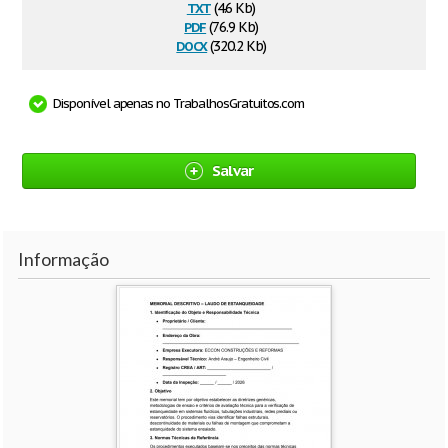
txt
(4.6 Kb)
pdf
(76.9 Kb)
docx
(320.2 Kb)
Disponível apenas no TrabalhosGratuitos.com
Salvar
Informação