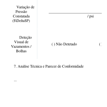
Variação de
Pressão
________________________________
Constatada
/ psi
($\Delta$P)
Deteção
Visual de
( ) Não Detetado ( ) Detet
Vazamentos /
Bolhas
7. Análise Técnica e Parecer de Conformidade
...