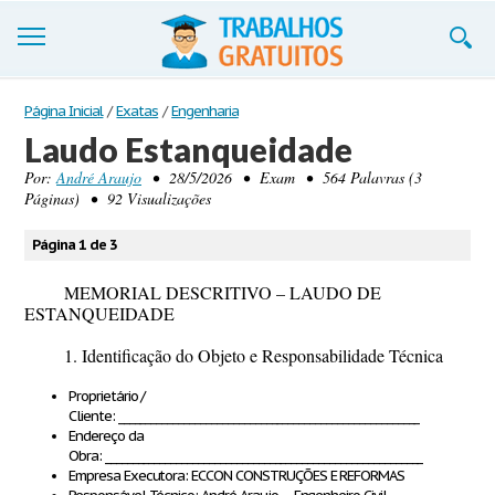
Trabalhos
Página Inicial
/
Exatas
/
Engenharia
Laudo Estanqueidade
Cadastre-se
Por:
André Araujo
• 28/5/2026 • Exam • 564 Palavras (3
Páginas) • 92 Visualizações
Entre
Blog
Página 1 de 3
Contate-nos
MEMORIAL DESCRITIVO – LAUDO DE
ESTANQUEIDADE
1. Identificação do Objeto e Responsabilidade Técnica
Proprietário /
Cliente:
_______________________________________________________
Endereço da
Obra:
__________________________________________________________
Empresa Executora:
ECCON CONSTRUÇÕES E REFORMAS