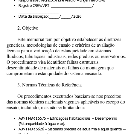
Responsável Técnico:
André Araujo – Engenheiro Civil
Registro CREA / ART:
___________________________ /
___________________________
Data da Inspeção:
______ / ______ / 2026
2. Objetivo
Este memorial tem por objetivo estabelecer as diretrizes
genéricas, metodologias de ensaio e critérios de avaliação
técnica para a verificação de estanqueidade em sistemas
fluídicos, tubulações industriais, redes prediais ou reservatórios.
O procedimento visa identificar falhas estruturais,
descontinuidade de materiais ou falhas de montagem que
comprometam a estanquidade do sistema ensaiado.
3. Normas Técnicas de Referência
Os procedimentos executados baseiam-se nos preceitos
das normas técnicas nacionais vigentes aplicáveis ao escopo do
ensaio, incluindo, mas não se limitando a:
ABNT NBR 15575
– Edificações habitacionais — Desempenho
(Estanqueidade à água e ar).
ABNT NBR 5626
– Sistemas prediais de água fria e água quente —