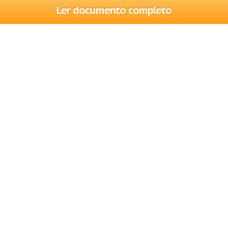
Ler documento completo
Trabalhos
Cadastre-se
Entre
Blog
Ajuda
Contate-nos
Mapa do site
Politica de privacidade
Termos de serviço