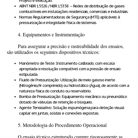
Projeto e execução.
ABNT NBR 15526 / NBR 15358
– Redes de distribuição de gases
combustíveis em instalações residenciais, comerciais e industriais.
Normas Regulamentadoras de Segurança (MTE)
aplicáveis à
pressurização e integridade física de sistemas.
4. Equipamentos e Instrumentação
Para assegurar a precisão e rastreabilidade dos ensaios,
são utilizados os seguintes dispositivos técnicos:
Manômetro de Teste:
Instrumento calibrado, com escala
apropriada e resolução compatível com a pressão de ensaio
estipulada.
Fluido de Pressurização:
Utilização de meio gasoso inerte
(Nitrogênio/Ar comprimido) ou hidrostático (Água), de acordo com a
natureza física do conduto ou reservatório.
Bomba de Pressurização:
Equipamento mecânico ou pneumático
dotado de válvulas de retenção e bloqueio.
Agente Tensioativo:
Solução espumógena para deteção visual
capilar em juntas, soldas e conexões expostas.
5. Metodologia do Procedimento Operacional
O ensaio técnico estruturado cumpre rigorosamente as