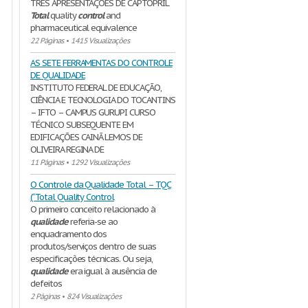
TRÊS APRESENTAÇÕES DE CAPTOPRIL
Total
quality
control
and
pharmaceutical equivalence
22 Páginas
•
1415 Visualizações
AS SETE FERRAMENTAS DO CONTROLE
DE QUALIDADE
INSTITUTO FEDERAL DE EDUCAÇÃO,
CIÊNCIA E TECNOLOGIA DO TOCANTINS
– IFTO – CAMPUS GURUPI CURSO
TÉCNICO SUBSEQUENTE EM
EDIFICAÇÕES CAINÃ LEMOS DE
OLIVEIRA REGINA DE
11 Páginas
•
1292 Visualizações
O Controle da Qualidade Total – TQC
(“Total Quality Control
O primeiro conceito relacionado à
qualidade
referia-se ao
enquadramento dos
produtos/serviços dentro de suas
especificações técnicas. Ou seja,
qualidade
era igual à ausência de
defeitos
2 Páginas
•
824 Visualizações