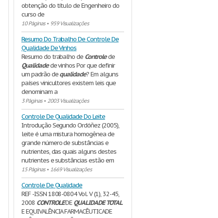
obtenção do título de Engenheiro do
curso de
10 Páginas
•
959 Visualizações
Resumo Do Trabalho De Controle De
Qualidade De Vinhos
Resumo do trabalho de
Controle
de
Qualidade
de vinhos Por que definir
um padrão de
qualidade
? Em alguns
países vinicultores existem leis que
denominam a
3 Páginas
•
2003 Visualizações
Controle De Qualidade Do Leite
Introdução Segundo Ordóñez (2005),
leite é uma mistura homogênea de
grande número de substâncias e
nutrientes, das quais alguns destes
nutrientes e substâncias estão em
15 Páginas
•
1669 Visualizações
Controle De Qualidade
REF -ISSN 1808-0804 Vol. V (1), 32-45,
2008
CONTROLE
DE
QUALIDADE
TOTAL
E EQUIVALÊNCIA FARMACÊUTICADE