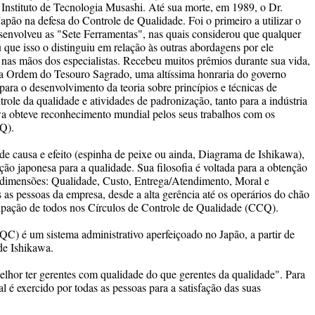
 Instituto de Tecnologia Musashi. Até sua morte, em 1989, o Dr.
Japão na defesa do Controle de Qualidade. Foi o primeiro a utilizar o
senvolveu as "Sete Ferramentas", nas quais considerou que qualquer
u que isso o distinguiu em relação às outras abordagens por ele
nas mãos dos especialistas. Recebeu muitos prêmios durante sua vida,
 Ordem do Tesouro Sagrado, uma altíssima honraria do governo
para o desenvolvimento da teoria sobre princípios e técnicas de
trole da qualidade e atividades de padronização, tanto para a indústria
wa obteve reconhecimento mundial pelos seus trabalhos com os
Q).
e causa e efeito (espinha de peixe ou ainda, Diagrama de Ishikawa),
ão japonesa para a qualidade. Sua filosofia é voltada para a obtenção
co dimensões: Qualidade, Custo, Entrega/Atendimento, Moral e
 as pessoas da empresa, desde a alta gerência até os operários do chão
icipação de todos nos Círculos de Controle de Qualidade (CCQ).
C) é um sistema administrativo aperfeiçoado no Japão, a partir de
 de Ishikawa.
lhor ter gerentes com qualidade do que gerentes da qualidade". Para
 é exercido por todas as pessoas para a satisfação das suas