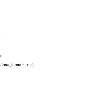
s
e
dente (cliente interno)