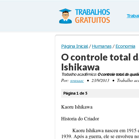
Traba
Página Inicial
/
Humanas
/
Economia
O controle total 
Ishikawa
Trabalho acadêmico:
O controle total da qual
Por:
sousaac
• 23/9/2013 • Trabalho acad
Página 1 de 5
Kaoru Ishikawa
Historia do Criador
Kaoru Ishikawa nasceu em 1915 e
1939. Após a guerra, ele se envolveu n