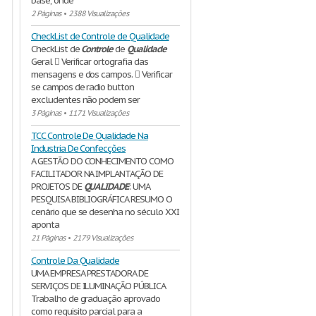
base, onde
2 Páginas
•
2388 Visualizações
CheckList de Controle de Qualidade
CheckList de
Controle
de
Qualidade
Geral  Verificar ortografia das
mensagens e dos campos.  Verificar
se campos de radio button
excludentes não podem ser
3 Páginas
•
1171 Visualizações
TCC Controle De Qualidade Na
Industria De Confecções
A GESTÃO DO CONHECIMENTO COMO
FACILITADOR NA IMPLANTAÇÃO DE
PROJETOS DE
QUALIDADE
: UMA
PESQUISA BIBLIOGRÁFICA RESUMO O
cenário que se desenha no século XXI
aponta
21 Páginas
•
2179 Visualizações
Controle Da Qualidade
UMA EMPRESA PRESTADORA DE
SERVIÇOS DE ILUMINAÇÃO PÚBLICA
Trabalho de graduação aprovado
como requisito parcial para a