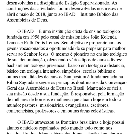
desenvolvidas na disciplina de Estágio Supervisionado. As
construções das atividades foram desenvolvidas nos meses de
abril e maio de 2018, junto ao IBAD – Instituto Bíblico das
Assembleias de Deus.
O IBAD – É uma instituição cristã de ensino teológico
fundada em 1958 pelo casal de missionários João Kolenda
Lemos e Ruth Doris Lemos. Seu objetivo é proporcionar aos
jovens vocacionados a oportunidade de se preparar para melhor
servir ao Senhor Jesus. O mesmo é pioneiro no ensino teológico
de sua denominação, oferecendo vários tipos de cursos livres:
bacharel em teologia presencial, básico em teologia a distância,
básico em teologia intensivo, simpósios, escolas bíblicas e
outras modalidades de cursos. Sua postura é fundamentada na
Bíblia Sagrada e segue os princípios doutrinários da Convenção
Geral das Assembleias de Deus no Brasil. Mantendo se fiel à
sua missão desde a sua fundação. É responsável pela formação
de milhares de homens e mulheres que atuam hoje em todo o
mundo: pastores, missionários, evangelistas, escritores,
conferencistas, professores e em outras áreas eclesiásticas.
O IBAD atravessou as fronteiras brasileiras e hoje possui
alunos e núcleos espalhados pelo mundo todo como nos
Estados Unidos, Irlanda, Espanha, França, Japão, Inglaterra e