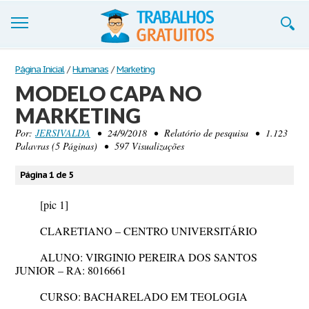
Trabalhos
Página Inicial
/
Humanas
/
Marketing
MODELO CAPA NO
Cadastre-se
MARKETING
Entre
Por:
JERSIVALDA
• 24/9/2018 • Relatório de pesquisa • 1.123
Palavras (5 Páginas) • 597 Visualizações
Blog
Página 1 de 5
Contate-nos
[pic 1]
CLARETIANO – CENTRO UNIVERSITÁRIO
ALUNO: VIRGINIO PEREIRA DOS SANTOS
JUNIOR – RA: 8016661
CURSO: BACHARELADO EM TEOLOGIA