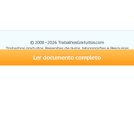
© 2008–2026 TrabalhosGratuitos.com
Trabalhos gratuitos, Resenhas de livros, Monografias e Pesquisas
Ler documento completo
Trabalhos
Cadastre-se
Entre
Blog
Ajuda
Contate-nos
Mapa do site