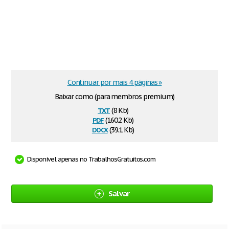
Continuar por mais 4 páginas »
Baixar como (para membros premium)
txt
(8 Kb)
pdf
(160.2 Kb)
docx
(39.1 Kb)
Disponível apenas no TrabalhosGratuitos.com
Salvar