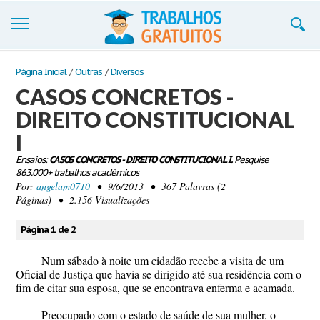
Trabalhos
Página Inicial
/
Outras
/
Diversos
CASOS CONCRETOS -
Cadastre-se
DIREITO CONSTITUCIONAL
Entre
I
Blog
Ensaios:
CASOS CONCRETOS - DIREITO CONSTITUCIONAL I.
Pesquise
863.000+ trabalhos acadêmicos
Por:
angelam0710
• 9/6/2013 • 367 Palavras (2
Contate-nos
Páginas) • 2.156 Visualizações
Página 1 de 2
Num sábado à noite um cidadão recebe a visita de um
Oficial de Justiça que havia se dirigido até sua residência com o
fim de citar sua esposa, que se encontrava enferma e acamada.
Preocupado com o estado de saúde de sua mulher, o