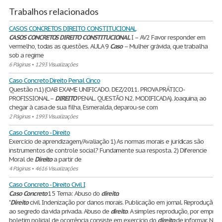
Trabalhos relacionados
CASOS CONCRETOS DIREITO CONSTITUCIONAL
CASOS
CONCRETOS
DIREITO
CONSTITUCIONAL
I – AV2 Favor responder em
vermelho, todas as questões. AULA 9
Caso
– Mulher grávida, que trabalha
sob a regime
6 Páginas
•
1293 Visualizações
Caso Concreto Direito Penal Cinco
Questão n.1) (OAB EXAME UNIFICADO. DEZ/2011. PROVA PRÁTICO-
PROFISSIONAL –
DIREITO
PENAL. QUESTÃO N.2. MODIFICADA). Joaquina, ao
chegar à casa de sua filha, Esmeralda, deparou-se com
2 Páginas
•
1993 Visualizações
Caso Concreto - Direito
Exercício de aprendizagem/Avaliação 1) As normas morais e jurídicas são
instrumentos de controle social? Fundamente sua resposta. 2) Diferencie
Moral de
Direito
a partir de
4 Páginas
•
4616 Visualizações
Caso Concreto - Direito Civil I
Caso
Concreto
15 Tema: Abuso do
direito
.
"
Direito
civil. Indenização por danos morais. Publicação em jornal. Reprodução
ao segredo da vida privada. Abuso de
direito
. A simples reprodução, por empres
boletim policial de ocorrência consiste em exercício do
direito
de informar. Na e