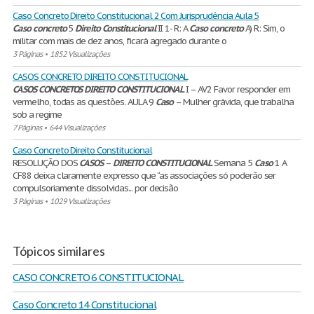
Caso Concreto Direito Constitucional 2 Com Jurisprudência Aula 5
Caso
concreto
5
Direito
Constitucional
II 1- R: A
Caso
concreto
A) R: Sim, o
militar com mais de dez anos, ficará agregado durante o
3 Páginas
•
1852 Visualizações
CASOS CONCRETO DIREITO CONSTITUCIONAL
CASOS
CONCRETOS
DIREITO
CONSTITUCIONAL
I – AV2 Favor responder em
vermelho, todas as questões. AULA 9
Caso
– Mulher grávida, que trabalha
sob a regime
7 Páginas
•
644 Visualizações
Caso Concreto Direito Constitucional
RESOLUÇÃO DOS
CASOS
–
DIREITO
CONSTITUCIONAL
Semana 5
Caso
1 A
CF88 deixa claramente expresso que “as associações só poderão ser
compulsoriamente dissolvidas... por decisão
3 Páginas
•
1029 Visualizações
Tópicos similares
CASO CONCRETO 6 CONSTITUCIONAL
Caso Concreto 14 Constitucional