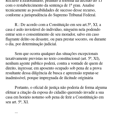
Recurso Extraordinário, pedindo a reforma da decisão do TJ
com o restabelecimento da sentença de 1º grau. Analise
tecnicamente as possibilidades de sucesso desse recurso,
conforme a jurisprudência do Supremo Tribunal Federal.
R.: De acordo com a Constituição em seu art.5º, XI, a
casa é asilo inviolável do indivíduo, ninguém nela podendo
entrar sem o consentimento de seu morador, salvo em caso
flagrante delito ou desastre, ou para prestar socorro, ou durante
o dia, por determinação judicial.
Sem que ocorra qualquer das situações excepcionais
taxativamente previstas no texto constitucional (art. 5º, XI),
nenhum agente público poderá, contra a vontade de quem de
direito, ingressar, em aposento ocupado sob pena de a prova
resultante dessa diligência de busca e apreensão reputar-se
inadmissível, porque impregnada de ilicitude originária
Portanto, o oficial de justiça não poderia de forma alguma
efetuar a citação da esposa do cidadão querendo invadir a sua
casa em horário noturno sob pena de ferir a Constitituição em
seu art. 5º, XI.
...