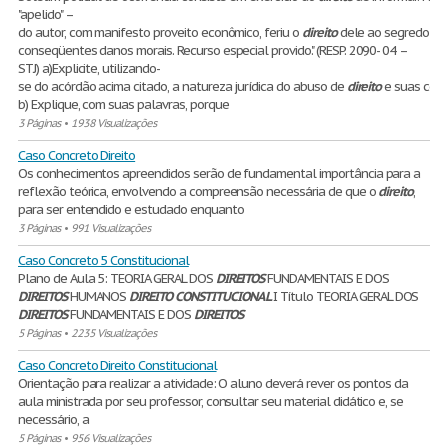
"apelido" –
do autor, com manifesto proveito econômico, feriu o
direito
dele ao segredo da 
conseqüentes danos morais. Recurso especial provido." (RESP. 2090- 04 –
STJ) a)Explicite, utilizando-
se do acórdão acima citado, a natureza jurídica do abuso de
direito
e suas conse
b) Explique, com suas palavras, porque
3 Páginas
•
1938 Visualizações
Caso Concreto Direito
Os conhecimentos apreendidos serão de fundamental importância para a
reflexão teórica, envolvendo a compreensão necessária de que o
direito
,
para ser entendido e estudado enquanto
3 Páginas
•
991 Visualizações
Caso Concreto 5 Constitucional
Plano de Aula 5: TEORIA GERAL DOS
DIREITOS
FUNDAMENTAIS E DOS
DIREITOS
HUMANOS
DIREITO
CONSTITUCIONAL
I Título TEORIA GERAL DOS
DIREITOS
FUNDAMENTAIS E DOS
DIREITOS
5 Páginas
•
2235 Visualizações
Caso Concreto Direito Constitucional
Orientação para realizar a atividade: O aluno deverá rever os pontos da
aula ministrada por seu professor, consultar seu material didático e, se
necessário, a
5 Páginas
•
956 Visualizações