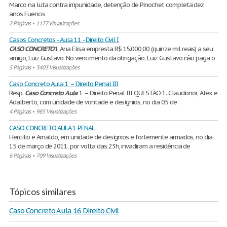
Marco na luta contra impunidade, detenção de Pinochet completa dez
anos Fuencis
2 Páginas
•
1177 Visualizações
Casos Concretos - Aula 11 - Direito Civil I
CASO
CONCRETO
1 Ana Elisa empresta R$ 15.000,00 (quinze mil reais) a seu
amigo, Luiz Gustavo. No vencimento da obrigação, Luiz Gustavo não paga o
5 Páginas
•
3403 Visualizações
Caso Concreto Aula 1 – Direito Penal III
Resp.
Caso
Concreto
Aula
1 – Direito Penal III QUESTÃO 1. Claudionor, Alex e
Adalberto, com unidade de vontade e desígnios, no dia 05 de
4 Páginas
•
985 Visualizações
CASO CONCRETO AULA 1 PENAL
Hercílio e Arnaldo, em unidade de desígnios e fortemente armados, no dia
15 de março de 2011, por volta das 23h, invadiram a residência de
6 Páginas
•
709 Visualizações
Tópicos similares
Caso Concreto Aula 16 Direito Civil