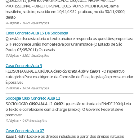
Questão n.1) (OAB EXAME UNIFICADO. DEZ/2011. PROVA PRÁTICO-
PROFISSIONAL – DIREITO PENAL. QUESTÃO N.3. MODIFICADA). Jaime,
brasileiro, solteiro, nascido em 10/11/1982, praticou, no dia 30/11/2000,
delito
4 Páginas
•
3069 Visualizações
Caso Concreto Aula 13 De Sociologia
Questão discursiva: Leia o texto abaixo e responda as questões propostas:
STF reconhece união homoafetiva por unanimidade (O Estado de São
Paulo, 05/05/2011) Os casais
3 Páginas
•
1201 Visualizações
Caso Concreto Aula 9
FILOSOFIA GERAL E JURÍDICA
Caso
Concreto
Aula
9
Caso
1 - O imperativo
categórico Para ex-dirigente da Comissão de Ética, legislação precisa mudar
É possível
2 Páginas
•
1624 Visualizações
Sociolgia Caso Concreto Aula 12
SOCIOLOGIO
CASO
AULA
12
CASO
1 (questão retirada do ENADE 2004). Leia
o texto e correlacione com a charge (anexo): O Governo Federal deve
promover
3 Páginas
•
947 Visualizações
Caso Concreto Aula 07
Caso
1 -John Locke e os direitos individuais a partir dos direitos naturais