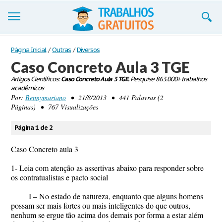
Trabalhos
Página Inicial
/
Outras
/
Diversos
Caso Concreto Aula 3 TGE
Cadastre-se
Artigos Científicos:
Caso Concreto Aula 3 TGE.
Pesquise 863.000+ trabalhos
acadêmicos
Entre
Por:
Bennymariano
• 21/8/2013 • 441 Palavras (2
Páginas) • 767 Visualizações
Blog
Página 1 de 2
Contate-nos
Caso Concreto aula 3
1- Leia com atenção as assertivas abaixo para responder sobre
os contratualistas e pacto social
I – No estado de natureza, enquanto que alguns homens
possam ser mais fortes ou mais inteligentes do que outros,
nenhum se ergue tão acima dos demais por forma a estar além