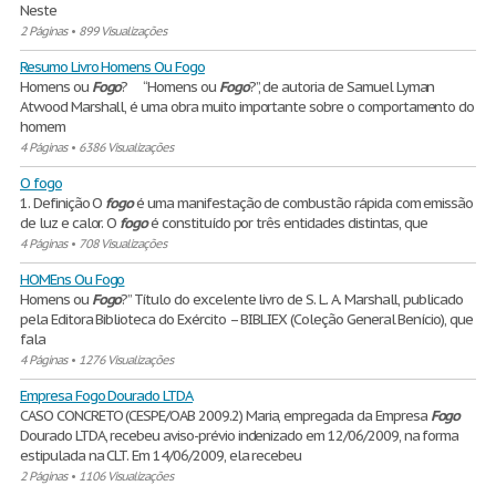
Neste
2 Páginas
•
899 Visualizações
Resumo Livro Homens Ou Fogo
Homens ou
Fogo
? “Homens ou
Fogo
?”, de autoria de Samuel Lyman
Atwood Marshall, é uma obra muito importante sobre o comportamento do
homem
4 Páginas
•
6386 Visualizações
O fogo
1. Definição O
fogo
é uma manifestação de combustão rápida com emissão
de luz e calor. O
fogo
é constituído por três entidades distintas, que
4 Páginas
•
708 Visualizações
HOMEns Ou Fogo
Homens ou
Fogo
?’’ Título do excelente livro de S. L. A. Marshall, publicado
pela Editora Biblioteca do Exército – BIBLIEX (Coleção General Benício), que
fala
4 Páginas
•
1276 Visualizações
Empresa Fogo Dourado LTDA
CASO CONCRETO (CESPE/OAB 2009.2) Maria, empregada da Empresa
Fogo
Dourado LTDA, recebeu aviso-prévio indenizado em 12/06/2009, na forma
estipulada na CLT. Em 14/06/2009, ela recebeu
2 Páginas
•
1106 Visualizações