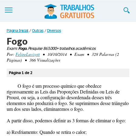
Trabalhos
Página Inicial
/
Outras
/
Diversos
Fogo
Cadastre-se
Exam:
Fogo.
Pesquise 863.000+ trabalhos acadêmicos
Por:
FelipeLuvizott
• 10/10/2014 • Exam • 328 Palavras (2
Entre
Páginas) • 366 Visualizações
Blog
Página 1 de 2
Contate-nos
O fogo é um processo químico que obedece
rigorosamente as Leis das Proporções Definidas ou Leis de
Proust, ou seja, a configuração desordenada desses três
elementos não produzirá o fogo. Se suprimirmos desse triângulo
um dos seus lados, eliminaremos o fogo.
A partir disso, podemos definir as 3 formas de eliminar o fogo:
a) Resfriamento: Quando se retira o calor;