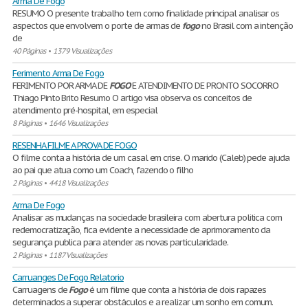
Arma De Fogo
RESUMO O presente trabalho tem como finalidade principal analisar os
aspectos que envolvem o porte de armas de
fogo
no Brasil com a intenção
de
40 Páginas
•
1379 Visualizações
Ferimento Arma De Fogo
FERIMENTO POR ARMA DE
FOGO
E ATENDIMENTO DE PRONTO SOCORRO
Thiago Pinto Brito Resumo O artigo visa observa os conceitos de
atendimento pré-hospital, em especial
8 Páginas
•
1646 Visualizações
RESENHA FILME A PROVA DE FOGO
O filme conta a história de um casal em crise. O marido (Caleb) pede ajuda
ao pai que atua como um Coach, fazendo o filho
2 Páginas
•
4418 Visualizações
Arma De Fogo
Analisar as mudanças na sociedade brasileira com abertura politica com
redemocratização, fica evidente a necessidade de aprimoramento da
segurança publica para atender as novas particularidade.
2 Páginas
•
1187 Visualizações
Carruanges De Fogo Relatorio
Carruagens de
Fogo
é um filme que conta a história de dois rapazes
determinados a superar obstáculos e a realizar um sonho em comum.