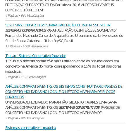
EDIFICAÇÃO SUPRAESTRUTURA Fortaleza, 2016 ANDERSON VINÍCIUS
DEMÉTRIO TÉCNICO EM
4 Páginas
•
664 Visualizações
SISTEMAS CONSTRUTIVOS PARA HABITAÇÃO DE INTERESSE SOCIAL
SISTEMAS
CONSTRUTIVOS
PARA HABITAÇÃO DE INTERESSE SOCIAL Vitor
Fernandes Machado Curso de Arquitetura e Urbanismo da Universidade do
Sul de Santa Catarina – Tubarão/SC, Brasil
12 Páginas
•
1000 Visualizações
Tilt Up - Sistema Construtivo Inovador
Tilt up é o
sistema
construtivo
mais utilizado entre os pré-moldados em
concreto na América do Norte, correspondendo a 15% do total das obras
industriais.
2 Páginas
•
1322 Visualizações
ANÁLISE COMPARATIVA ENTRE OS SISTEMAS CONSTRUTIVOS: PAREDES DE
CONCRETO MOLDADAS NO LOCAL E O MÉTODO ALVENARIA DE BLOCOS
CERÂMICOS
UNIVERSIDADE FEDERAL DO MARANHÃO GILBERTO TAVARES LIMA GAMA
ANÁLISE COMPARATIVA ENTRE OS
SISTEMAS
CONSTRUTIVOS
: PAREDES DE
CONCRETO MOLDADAS NO LOCAL E O MÉTODO ALVENARIA DE
9 Páginas
•
899 Visualizações
Sistemas construtivos - madeira