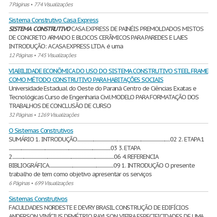
7 Páginas
•
774 Visualizações
Sistema Construtivo Casa Express
SISTEMA
CONSTRUTIVO
CASA EXPRESS DE PAINÉIS PREMOLDADOS MISTOS
DE CONCRETO ARMADO E BLOCOS CERÂMICOS PARA PAREDES E LAJES
INTRODUÇÃO: A CASA EXPRESS LTDA. é uma
12 Páginas
•
745 Visualizações
VIABILIDADE ECONÔMICA DO USO DO SISTEMA CONSTRUTIVO STEEL FRAME
COMO MÉTODO CONSTRUTIVO PARA HABITAÇÕES SOCIAIS
Universidade Estadual do Oeste do Paraná Centro de Ciências Exatas e
Tecnológicas Curso de Engenharia Civil MODELO PARA FORMATAÇÃO DOS
TRABALHOS DE CONCLUSÃO DE CURSO
32 Páginas
•
1269 Visualizações
O Sistemas Construtivos
SUMÁRIO 1. INTRODUÇÃO..................................................................................................02 2. ETAPA 1
...........................................................................................................03 3. ETAPA
2...........................................................................................................06 4. REFERENCIA
BIBLIOGRÁFICA....................................................................09 1. INTRODUÇÃO O presente
trabalho de tem como objetivo apresentar os serviços
6 Páginas
•
699 Visualizações
Sistemas Construtivos
FACULDADES NORDESTE E DEVRY BRASIL CONSTRUÇÃO DE EDIFÍCIOS
ANDERSON VINÍCIUS DEMÉTRIO RAYLSON VIEIRA ESPECIFICIDADES DE UMA