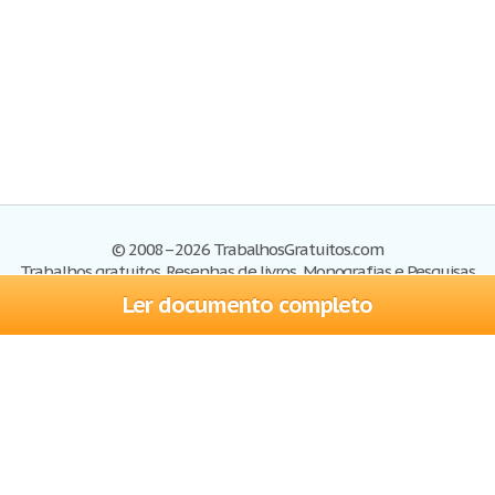
© 2008–2026 TrabalhosGratuitos.com
Trabalhos gratuitos, Resenhas de livros, Monografias e Pesquisas
Ler documento completo
Trabalhos
Cadastre-se
Entre
Blog
Ajuda