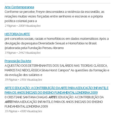
Arte Contemporanea
Conforme se percebe, Freyre desconsidera a violência da escravidão, as
relações muitas vezes forçadas entre senhores e escravas e a própria
política colonial para a
2 Páginas
•
2008 Visualizações
HISTORIA DA ARTE
pré conceitos sociais, raciais e homofóbicos em dados matemáticos Após a
divulgação da pesquisa Diversidade Sexual e Homofobia no Brasil
(elaborada pela Fundação Perseu Abramo
3 Páginas
•
2442 Visualizações
Proposição Da Arte
A QUESTÃO DOS DETERMINANTES DOS SALÁRIOS NAS TEORIAS CLÁSSICA,
MARXISTA E NEOCLÁSSICA Silvia Horst Campos* As questões da formação e
da evolução dos salários e
39 Páginas
•
1956 Visualizações
ARTE E EDUCAÇÃO: A CONTRIBUIÇÃO DA ARTE PARA A EDUCAÇÃO INFANTIL E
PARA OS ANOS INICIAIS DO ENSINO FUNDAMENTAL LONDRINA 2009
0 CRISTIANE SANTANA CHAGAS
ARTE
E EDUCAÇÃO: A CONTRIBUIÇÃO DA
ARTE
PARA A EDUCAÇÃO INFANTIL E PARA OS ANOS INICIAIS DO ENSINO
FUNDAMENTAL LONDRINA 2009
35 Páginas
•
4300 Visualizações