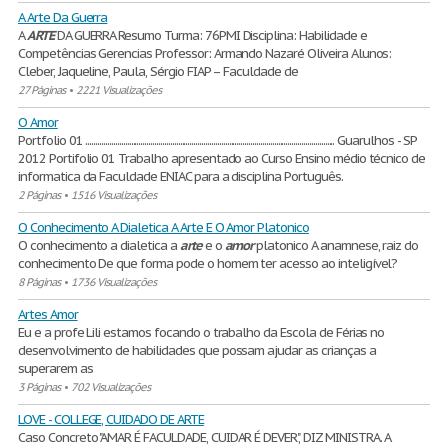
A Arte Da Guerra
A
ARTE
DA GUERRA Resumo Turma: 76PMI Disciplina: Habilidade e
Competências Gerencias Professor: Armando Nazaré Oliveira Alunos:
Cleber, Jaqueline, Paula, Sérgio FIAP – Faculdade de
27 Páginas
•
2221 Visualizações
O Amor
Portfolio 01 ............................................................................................................................... Guarulhos - SP
2012 Portifolio 01 Trabalho apresentado ao Curso Ensino médio técnico de
informatica da Faculdade ENIAC para a disciplina Português.
2 Páginas
•
1516 Visualizações
O Conhecimento A Dialetica A Arte E O Amor Platonico
O conhecimento a dialetica a
arte
e o
amor
platonico A anamnese, raiz do
conhecimento De que forma pode o homem ter acesso ao inteligível?
8 Páginas
•
1736 Visualizações
Artes Amor
Eu e a profe Lili estamos focando o trabalho da Escola de Férias no
desenvolvimento de habilidades que possam ajudar as crianças a
superarem as
3 Páginas
•
702 Visualizações
LOVE - COLLEGE, CUIDADO DE ARTE
Caso Concreto "AMAR É FACULDADE, CUIDAR É DEVER", DIZ MINISTRA. A