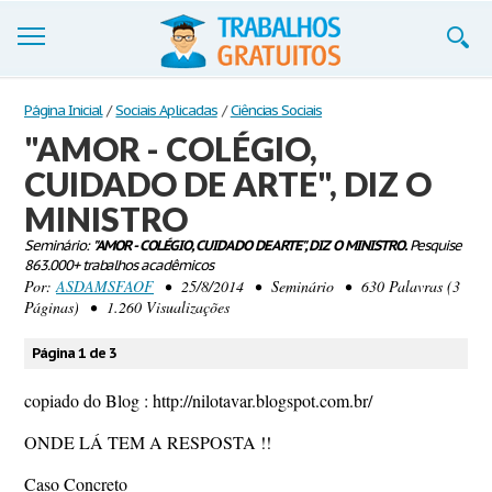
Trabalhos
Página Inicial
/
Sociais Aplicadas
/
Ciências Sociais
"AMOR - COLÉGIO,
Cadastre-se
CUIDADO DE ARTE", DIZ O
Entre
MINISTRO
Blog
Seminário:
"AMOR - COLÉGIO, CUIDADO DE ARTE", DIZ O MINISTRO.
Pesquise
863.000+ trabalhos acadêmicos
Por:
ASDAMSFAOF
• 25/8/2014 • Seminário • 630 Palavras (3
Contate-nos
Páginas) • 1.260 Visualizações
Página 1 de 3
copiado do Blog : http://nilotavar.blogspot.com.br/
ONDE LÁ TEM A RESPOSTA !!
Caso Concreto