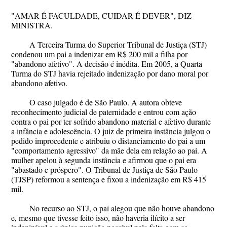
"AMAR É FACULDADE, CUIDAR É DEVER", DIZ
MINISTRA.
A Terceira Turma do Superior Tribunal de Justiça (STJ)
condenou um pai a indenizar em R$ 200 mil a filha por
"abandono afetivo". A decisão é inédita. Em 2005, a Quarta
Turma do STJ havia rejeitado indenização por dano moral por
abandono afetivo.
O caso julgado é de São Paulo. A autora obteve
reconhecimento judicial de paternidade e entrou com ação
contra o pai por ter sofrido abandono material e afetivo durante
a infância e adolescência. O juiz de primeira instância julgou o
pedido improcedente e atribuiu o distanciamento do pai a um
"comportamento agressivo" da mãe dela em relação ao pai. A
mulher apelou à segunda instância e afirmou que o pai era
"abastado e próspero". O Tribunal de Justiça de São Paulo
(TJSP) reformou a sentença e fixou a indenização em R$ 415
mil.
No recurso ao STJ, o pai alegou que não houve abandono
e, mesmo que tivesse feito isso, não haveria ilícito a ser