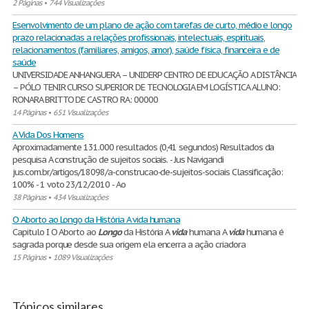
2 Páginas
•
744 Visualizações
Esenvolvimento de um plano de ação com tarefas de curto, médio e longo
prazo relacionadas a relações profissionais, intelectuais, espirituais,
relacionamentos (familiares, amigos, amor), saúde física, financeira e de
saúde
UNIVERSIDADE ANHANGUERA – UNIDERP CENTRO DE EDUCAÇÃO A DISTÂNCIA
– PÓLO TENIR CURSO SUPERIOR DE TECNOLOGIA EM LOGÍSTICA ALUNO:
RONARA BRITTO DE CASTRO RA: 00000
14 Páginas
•
651 Visualizações
A Vida Dos Homens
Aproximadamente 131.000 resultados (0,41 segundos) Resultados da
pesquisa A construção de sujeitos sociais. - Jus Navigandi
jus.com.br/artigos/18098/a-construcao-de-sujeitos-sociais Classificação:
100% - ‎1 voto 23/12/2010 - Ao
38 Páginas
•
434 Visualizações
O Aborto ao Longo da História A vida humana
Capitulo I O Aborto ao
Longo
da História A
vida
humana A
vida
humana é
sagrada porque desde sua origem ela encerra a ação criadora
15 Páginas
•
1089 Visualizações
Tópicos similares