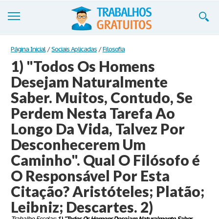
Trabalhos
Página Inicial
/
Sociais Aplicadas
/
Filosofia
1) "Todos Os Homens
Cadastre-se
Desejam Naturalmente
Entre
Saber. Muitos, Contudo, Se
Blog
Perdem Nesta Tarefa Ao
Longo Da Vida, Talvez Por
Contate-nos
Desconhecerem Um
Caminho". Qual O Filósofo é
O Responsável Por Esta
Citação? Aristóteles; Platão;
Leibniz; Descartes. 2)
Trabalho Escolar:
1) "Todos Os Homens Desejam Naturalmente Saber.