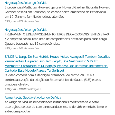
Negociações Ao Longo Da Vida
Inteligências Múltiplas - Howard gardner Howard Gardner Biografia Howard
Gardner nasceu em Scranton, no estado norte-americano da Pensilvânia,
em 1943, numa família de judeus alemães
5 Páginas
•
678 Visualizações
Negociações Ao Longo Da Vida
TREINAMENTO E DESENVOLVIMENTO TIPOS DE CARGOS EXISTENTES ETAPA
3 A empresa possui uma lista de competências definidas para cada cargo.
Quadro baseado nas 15 competências:
6 Páginas
•
743 Visualizações
SAUDE Ao Longo De Sua História Houve Muitos Avanços E Também Desafios
Permanentes A Superar. Isso Tem Exigido, Dos Gestores Do SUS, Um
Movimento Constante De Mudanças, Pela Via Das Reformas Incrementais.
Contudo, Esse Modelo Parece Ter Se Esgot
O vídeo começa com a definição gramatical do termo PACTO e a
contextualização da criação do Sistema Único de Saúde (SUS) e seus
principais objetivo
1 Páginas
•
1018 Visualizações
Alimentação Saudável Ao Longo Da Vida
Ao
longo
da
vida
, as necessidades nutricionais modificam-se e sofre
alterações, de acordo com a nossa idade, estilo de
vida
e metabolismo. A
sabedoria popular