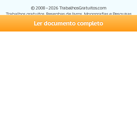
© 2008–2026 TrabalhosGratuitos.com
Trabalhos gratuitos, Resenhas de livros, Monografias e Pesquisas
Ler documento completo
Trabalhos
Cadastre-se
Entre
Blog
Ajuda
Contate-nos
Mapa do site
Politica de privacidade
Termos de serviço