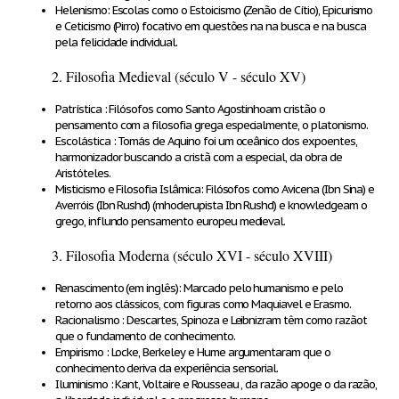
Helenismo
: Escolas como o Estoicismo (Zenão de Cítio), Epicurismo
e Ceticismo (Pirro) focativo em questões na na busca e na busca
pela felicidade individual.
2. Filosofia Medieval (século V - século XV)
Patrística
: Filósofos como Santo Agostinhoam cristão o
pensamento com a filosofia grega especialmente, o platonismo.
Escolástica
: Tomás de Aquino foi um oceânico dos expoentes,
harmonizador buscando a cristã com a especial, da obra de
Aristóteles.
Misticismo e Filosofia Islâmica
: Filósofos como Avicena (Ibn Sina) e
Averróis (Ibn Rushd) (mhoderupista Ibn Rushd) e knowledgeam o
grego, influndo pensamento europeu medieval.
3. Filosofia Moderna (século XVI - século XVIII)
Renascimento (em inglês)
: Marcado pelo humanismo e pelo
retorno aos clássicos, com figuras como Maquiavel e Erasmo.
Racionalismo
: Descartes, Spinoza e Leibnizram têm como razãot
que o fundamento de conhecimento.
Empirismo
: Locke, Berkeley e Hume argumentaram que o
conhecimento deriva da experiência sensorial.
Iluminismo
: Kant, Voltaire e Rousseau , da razão apoge o da razão,