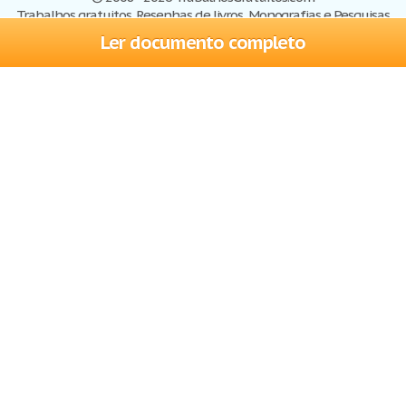
Trabalhos gratuitos, Resenhas de livros, Monografias e Pesquisas
Ler documento completo
Trabalhos
Cadastre-se
Entre
Blog
Ajuda
Contate-nos
Mapa do site
Politica de privacidade
Termos de serviço