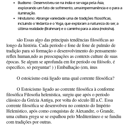
Budismo
: Desenvolveu-se na índia e se vaga pela Ásia,
explorando um fato de sofrimento, uma impermanência e o para a
iluminação.
Hinduísmo
: Abrange variedade uma de tradições filosóficas,
incluindo o Vedanta e o Yoga, que exploram a natureza do ser, a
última realidade (Brahman) e o caminho para a alea (moksha).
são Essas algo das principais tendências filosóficas ao
longo da história. Cada período e fone de fone de pulmão de
tradição para só formação o desenvolvimento do pensamento
reflex human,ndo as preocupações as contexts culture de suas
épocas. Se algum se aprofunda em for período ou filósofo, é
específico, só perguntar! ) ) Embalhação (em, ínus
O estoicismo está ligado uma qual corrente filosófica?
O
Estoicismo
ligado ao corrente filosófica à conforme
filosófica
Filosofia helenística
, surgiu que após o período
clássico da Grécia Antiga, por volta do século III a.C. Essa
corrente filosófica se desenvolveu no contexto do Império
Helenístico, após como conquistas de Alexandre, o Grande,
uma cultura grega se se espalhou pelo Mediterrâneo e se fundiu
com tradições por outras.