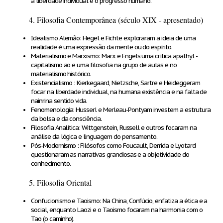
a liberdade individual e o progresso humano.
4. Filosofia Contemporânea (século XIX - apresentado)
Idealismo Alemão
: Hegel e Fichte exploraram a ideia de uma
realidade é uma expressão da mente ou do espírito.
Materialismo e Marxismo
: Marx e Engels uma crítica apathyl -
capitalismo ao e uma filosofia na grupo de aulas e no
materialismo histórico.
Existencialismo
: Kierkegaard, Nietzsche, Sartre e Heideggeram
focar na liberdade individual, na humana existência e na falta de
nainrina sentido vida.
Fenomenologia:
Husserl e Merleau-Pontyam investem a estrutura
da bolsa e da consciência.
Filosofia Analítica
: Wittgenstein, Russell e outros focaram na
análise da lógica e linguagem do pensamento.
Pós-Modernismo
: Filósofos como Foucault, Derrida e Lyotard
questionaram as narrativas grandiosas e a objetividade do
conhecimento.
5. Filosofia Oriental
Confucionismo e Taoismo
: Na China, Confúcio, enfatiza a ética e a
social, enquanto Laozi e o Taoismo focaram na harmonia com o
Tao (o caminho).