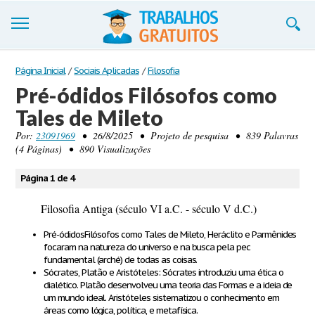
Trabalhos
Página Inicial
/
Sociais Aplicadas
/
Filosofia
Pré-ódidos Filósofos como
Cadastre-se
Tales de Mileto
Entre
Por:
23091969
• 26/8/2025 • Projeto de pesquisa • 839 Palavras
(4 Páginas) • 890 Visualizações
Blog
Página 1 de 4
Contate-nos
Filosofia Antiga (século VI a.C. - século V d.C.)
Pré-ódidos
Filósofos como Tales de Mileto, Heráclito e Parmênides
focaram na natureza do universo e na busca pela pec
fundamental (arché) de todas as coisas.
Sócrates, Platão e Aristóteles:
Sócrates introduziu uma ética o
dialético. Platão desenvolveu uma teoria das Formas e a ideia de
um mundo ideal. Aristóteles sistematizou o conhecimento em
áreas como lógica, política, e metafísica.