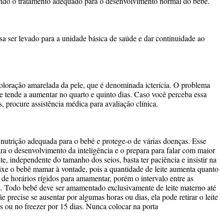
indo o tratamento adequado para o desenvolvimento normal do bebê.
isa ser levado para a unidade básica de saúde e dar continuidade ao
oração amarelada da pele, que é denominada icterícia. O problema
e tende a aumentar no quarto e quinto dias. Caso você perceba essa
, procure assistência médica para avaliação clínica.
nutrição adequada para o bebê e protege-o de várias doenças. Esse
ara o desenvolvimento da inteligência e o prepara para falar com maior
e, independente do tamanho dos seios, basta ter paciência e insistir na
eixe o bebê mamar à vontade, pois a quantidade de leite aumenta quanto
e horários rígidos para amamentar, porém o intervalo entre as
. Todo bebê deve ser amamentado exclusivamente de leite materno até
 precise se ausentar por algumas horas ou dias, ela pode retirar o leite
s ou no freezer por 15 dias. Nunca colocar na porta