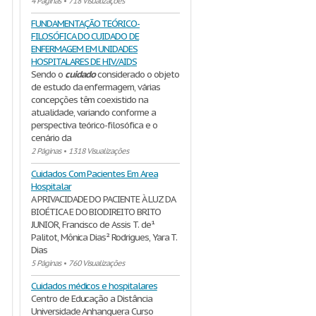
4 Páginas
•
718 Visualizações
FUNDAMENTAÇÃO TEÓRICO-
FILOSÓFICA DO CUIDADO DE
ENFERMAGEM EM UNIDADES
HOSPITALARES DE HIV/AIDS
Sendo o
cuidado
considerado o objeto
de estudo da enfermagem, várias
concepções têm coexistido na
atualidade, variando conforme a
perspectiva teórico-filosófica e o
cenário da
2 Páginas
•
1318 Visualizações
Cuidados Com Pacientes Em Area
Hospitalar
A PRIVACIDADE DO PACIENTE À LUZ DA
BIOÉTICA E DO BIODIREITO BRITO
JUNIOR, Francisco de Assis T. de¹
Palitot, Mônica Dias² Rodrigues, Yara T.
Dias
5 Páginas
•
760 Visualizações
Cuidados médicos e hospitalares
Centro de Educação a Distância
Universidade Anhanguera Curso