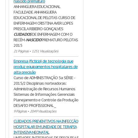
nascido prematuro
ANHANGUERA EDUCACIONAL
FACULDADE ANHANGUERA
EDUCACIONAL DE PELOTAS CURSO DE
ENFERMAGEM CRISTINA AVER LOPES
PRISCILA RIBEIRO GONÇALVES
CUIDADOS
DE ENFERMAGEM COM O
RECÉM-
NASCIDO
PREMATURO PELOTAS
2015
21 Páginas
•
1251 Visualizações
Empresa (fictícia) de tecnologia que
produz equipamentos hospitalares de
alta precisão
Curso de ADMINISTRAÇÃO 5a SÉRIE -
2015/2 Disciplinas norteadoras:
Administração de Recursos Humanos
Sistemas de Informações Gerenciais
Planejamento e Controle da Produção
DESAFIO PROFISSIONAL _
9 Páginas
•
2049 Visualizações
CUIDADOS PREVENTIVOS NA INFECÇÃO
HOSPITALAR EM UNIDADE DE TERAPIA
INTENSIVA NEONATAL
UNIDADES INTEGRADAS DE PESQUISA E