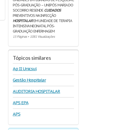
PÓS-GRADUAÇÃO – UNIPÓS MARIA DO
SOCORRO RESENDE
CUIDADOS
PREVENTIVOS NA INFECÇÃO
HOSPITALAR
EM UNIDADE DE TERAPIA
INTENSIVA NEONATAL PÓS-
GRADUAÇÃO ENFERMAGEM
15 Páginas
•
1081 Visualizações
Tópicos similares
Ap II Unicsul
Gestão Hospitalar
AUDITORIA HOSPITALAR
APS EPA
APS