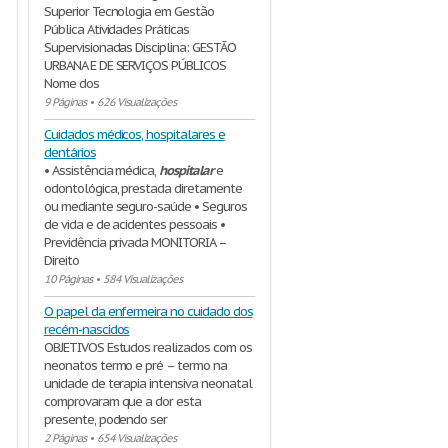
Superior Tecnologia em Gestão
Pública Atividades Práticas
Supervisionadas Disciplina: GESTÃO
URBANA E DE SERVIÇOS PÚBLICOS
Nome dos
9 Páginas
•
626 Visualizações
Cuidados médicos, hospitalares e
dentários
• Assistência médica,
hospitalar
e
odontológica, prestada diretamente
ou mediante seguro-saúde • Seguros
de vida e de acidentes pessoais •
Previdência privada MONITORIA –
Direito
10 Páginas
•
584 Visualizações
O papel da enfermeira no cuidado dos
recém-nascidos
OBJETIVOS Estudos realizados com os
neonatos termo e pré – termo na
unidade de terapia intensiva neonatal
comprovaram que a dor esta
presente, podendo ser
2 Páginas
•
654 Visualizações