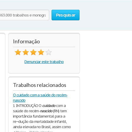
Pesquisar
Informação
Denunciar este trabalho
Trabalhos relacionados
O cuidado com a saúde do recém-
nascido
1 INTRODUÇÃO O
cuidado
com a
saúde do recém-
nascido
(RN) tem
importância fundamental para a
re¬dução da mortalidade infantil,
ainda elevada no Brasil, assim como