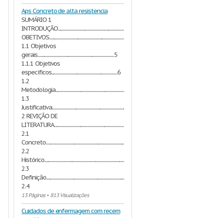
Aps Concreto de alta resistencia
SUMÁRIO 1
INTRODUÇÃO...............................................................................................5
OBETIVOS.....................................................................................................5
1.1 Objetivos
gerais................................................................................5
1.1.1 Objetivos
específicos.....................................................................6
1.2
Metodologia.......................................................................................6
1.3
Justificativa........................................................................................6
2 REVIÇÃO DE
LITERATURA..........................................................................7
2.1
Concreto............................................................................................7
2.2
Histórico............................................................................................7
2.3
Definição...........................................................................................8
2.4
13 Páginas
•
813 Visualizações
Cuidados de enfermagem com recem