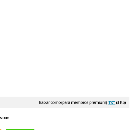
txt
Baixar como (para membros premium)
(3 Kb)
os.com