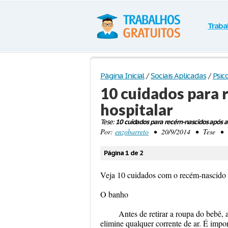
Traba
Página Inicial
/
Sociais Aplicadas
/
Psic
10 cuidados para 
hospitalar
Tese:
10 cuidados para recém-nascidos após a a
Por:
enzobarreto
• 20/9/2014 • Tese • 45
Página 1 de 2
Veja 10 cuidados com o recém-nascido 
O banho
Antes de retirar a roupa do bebê, 
elimine qualquer corrente de ar. É impo