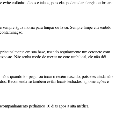
 evite colônias, óleos e talcos, pois eles podem dar alergia ou irritar a
lize sempre água morna para limpar ou lavar. Sempre limpe em sentido
a contaminação.
 principalmente em sua base, usando regularmente um cotonete com
xposto. Não tenha medo de mexer no coto umbilical, ele não dói.
mãos quando for pegar ou tocar o recém-nascido, pois eles ainda não
idos. Recomenda-se também evitar locais fechados, aglomerações e
companhamento pediátrico 10 dias após a alta médica.