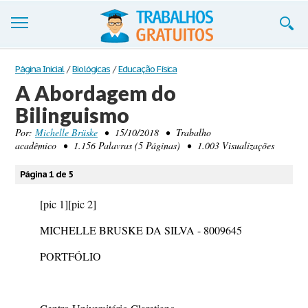
Trabalhos
Página Inicial
/
Biológicas
/
Educação Física
A Abordagem do
Cadastre-se
Bilinguismo
Entre
Por:
Michelle Brüske
• 15/10/2018 • Trabalho
acadêmico • 1.156 Palavras (5 Páginas) • 1.003 Visualizações
Blog
Página 1 de 5
Contate-nos
[pic 1]
[pic 2]
MICHELLE BRUSKE DA SILVA - 8009645
PORTFÓLIO