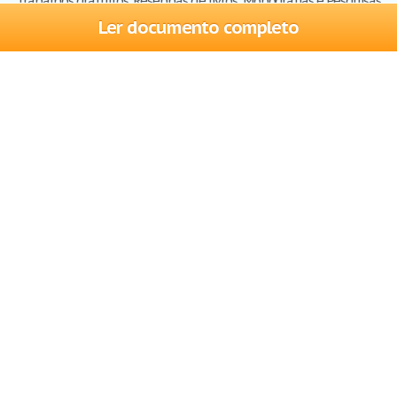
Trabalhos gratuitos, Resenhas de livros, Monografias e Pesquisas
Ler documento completo
Trabalhos
Cadastre-se
Entre
Blog
Ajuda
Contate-nos
Mapa do site
Politica de privacidade
Termos de serviço