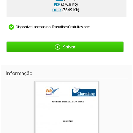
pdf
(376.8 Kb)
docx
(364.9 Kb)
Disponível apenas no TrabalhosGratuitos.com
Salvar
Informação