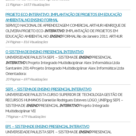
11 Páginas
•
1653 Visualizações
PROJETO ECO-INTERATIVO: IMPLANTAÇÃO DE PROJETOS EM EDUCAÇÃO
AMBIENTAL NO ENSINO FORMAL
SERVIÇO NACIONAL DE APRENDIZAGEM COMERCIAL ARTHUR HENRIQUE DE
OLIVEIRA PROJETO ECO-
INTERATIVO
: IMPLANTAÇÃO DE PROJETOS EM
EDUCAÇÃO AMBIENTAL NO
ENSINO
FORMAL Rio de Janeiro 2011 ARTHUR
24 Páginas
•
816 Visualizações
O SISTEMA DE ENSINO PRESENCIAL INTERATIVO
UNIVERSIDADE PAULISTA SEPI – SISTEMA DE
ENSINO
PRESENCIAL
INTERATIVO
l Projeto Integrado Multidisciplinar Alex Informática Ltda
Santarém 2014 Projeto Integrado Multidisciplinar Alex Informática Ltda
Orientadora:
20 Páginas
•
697 Visualizações
SEPI – SISTEMA DE ENSINO PRESENCIAL INTERATIVO
UNIVERSIDADE PAULISTA CURSO SUPERIOR DE TECNOLOGIA GESTÃO DE
RECURSOS HUMANOS Danielle Rodrigues Esteves LOGO_UNIP.jpg SEPI –
SISTEMA DE
ENSINO
PRESENCIAL
INTERATIVO
Projeto Integrado
Multidisciplinar VII
7 Páginas
•
679 Visualizações
EPI – SISTEMA DE ENSINO PRESENCIAL INTERATIVO
UNIVERSIDADE PAULISTA SEPI – SISTEMA DE
ENSINO
PRESENCIAL