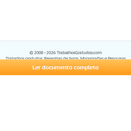
© 2008–2026 TrabalhosGratuitos.com
Trabalhos gratuitos, Resenhas de livros, Monografias e Pesquisas
Ler documento completo
Trabalhos
Cadastre-se
Entre
Blog
Ajuda
Contate-nos