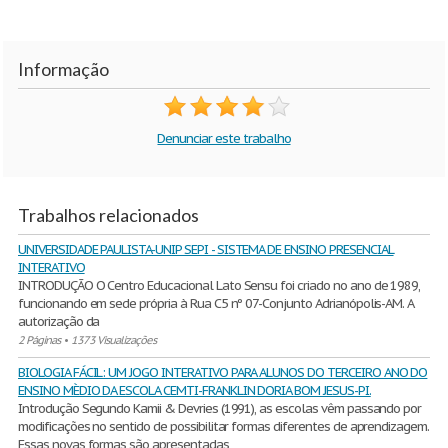
Informação
Denunciar este trabalho
Trabalhos relacionados
UNIVERSIDADE PAULISTA-UNIP SEPI - SISTEMA DE ENSINO PRESENCIAL
INTERATIVO
INTRODUÇÃO O Centro Educacional Lato Sensu foi criado no ano de 1989,
funcionando em sede própria à Rua C5 nº 07-Conjunto Adrianópolis-AM. A
autorização da
2 Páginas
•
1373 Visualizações
BIOLOGIA FÁCIL: UM JOGO INTERATIVO PARA ALUNOS DO TERCEIRO ANO DO
ENSINO MÈDIO DA ESCOLA CEMTI-FRANKLIN DORIA BOM JESUS-PI.
Introdução Segundo Kamii & Devries (1991), as escolas vêm passando por
modificações no sentido de possibilitar formas diferentes de aprendizagem.
Essas novas formas são apresentadas