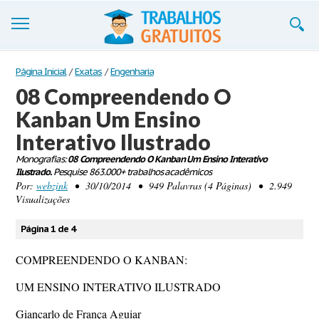
Trabalhos
Página Inicial
/
Exatas
/
Engenharia
08 Compreendendo O
Cadastre-se
Kanban Um Ensino
Entre
Interativo Ilustrado
Blog
Monografias:
08 Compreendendo O Kanban Um Ensino Interativo
Ilustrado.
Pesquise 863.000+ trabalhos acadêmicos
Por:
webzink
• 30/10/2014 • 949 Palavras (4 Páginas) • 2.949
Contate-nos
Visualizações
Página 1 de 4
COMPREENDENDO O KANBAN:
UM ENSINO INTERATIVO ILUSTRADO
Giancarlo de França Aguiar