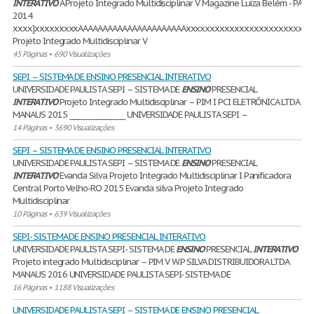
INTERATIVO
A Projeto Integrado Multidisciplinar V Magazine Luiza Belém - PA
2014
xxxx]xxxxxxxxxAAAAAAAAAAAAAAAAAAAAAAxxxxxxxxxxxxxxxxxxxxxxxxxx
Projeto Integrado Multidisciplinar V
45 Páginas
•
690 Visualizações
SEPI – SISTEMA DE ENSINO PRESENCIAL INTERATIVO
UNIVERSIDADE PAULISTA SEPI – SISTEMA DE
ENSINO
PRESENCIAL
INTERATIVO
Projeto Integrado Multidisciplinar – PIM I PCI ELETRÔNICA LTDA
MANAUS 2015 ________________ UNIVERSIDADE PAULISTA SEPI –
14 Páginas
•
3690 Visualizações
SEPI – SISTEMA DE ENSINO PRESENCIAL INTERATIVO
UNIVERSIDADE PAULISTA SEPI – SISTEMA DE
ENSINO
PRESENCIAL
INTERATIVO
Evanda Silva Projeto Integrado Multidisciplinar I Panificadora
Central Porto Velho-RO 2015 Evanda silva Projeto Integrado
Multidisciplinar
10 Páginas
•
639 Visualizações
SEPI- SISTEMA DE ENSINO PRESENCIAL INTERATIVO
UNIVERSIDADE PAULISTA SEPI- SISTEMA DE
ENSINO
PRESENCIAL
INTERATIVO
Projeto integrado Multidisciplinar – PIM V W.P SILVA DISTRIBUIDORA LTDA
MANAUS 2016 UNIVERSIDADE PAULISTA SEPI- SISTEMA DE
16 Páginas
•
1188 Visualizações
UNIVERSIDADE PAULISTA SEPI – SISTEMA DE ENSINO PRESENCIAL