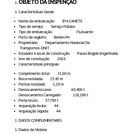
OBJETO DA INSPENÇÃO
Características Gerais
Nome da embarcação: IP4-CAMETÁ
Tipo de serviço: Serviço Público
Tipo de embarcação: Flutuante
Porto de registro: Belém-PA
Proprietário: Departamento Nacional De
Transportes- DNIT
Estaleiro e local de construção: Paulo Brígido Engenharia
Ano de construção: 2016
Características principais:
Comprimento total: 21,60 m
Boca moldada: 25,43 m
Pontal moldado: 1,20 m
Deslocamento Leve: 60,400 t
Deslocamento Carregado: 118,200 t
Porte bruto: 57,700 t
Arqueação bruta: 44
Arqueação líquida: 44
DADOS COMPLEMENTARES
Dados da Vistoria