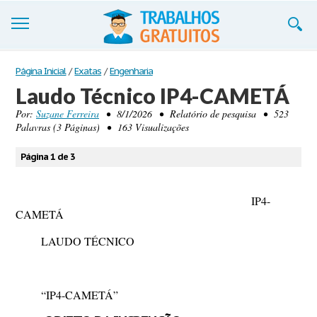
Trabalhos
Página Inicial
/
Exatas
/
Engenharia
Laudo Técnico IP4-CAMETÁ
Cadastre-se
Por:
Suzane Ferreira
• 8/1/2026 • Relatório de pesquisa • 523
Palavras (3 Páginas) • 163 Visualizações
Entre
Blog
Página 1 de 3
Contate-nos
IP4-
CAMETÁ
LAUDO TÉCNICO
“IP4-CAMETÁ”