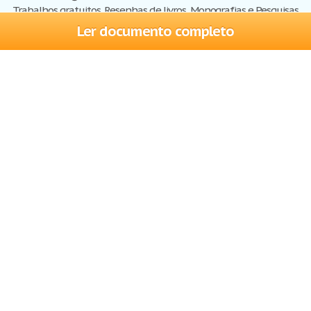
Trabalhos gratuitos, Resenhas de livros, Monografias e Pesquisas
Ler documento completo
Trabalhos
Cadastre-se
Entre
Blog
Ajuda
Contate-nos
Mapa do site
Politica de privacidade
Termos de serviço